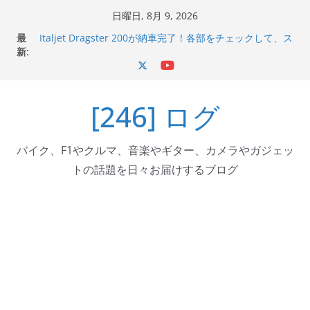
コ
日曜日, 8月 9, 2026
ン
最
Italjet Dragster 200が納車完了！各部をチェックして、ス
テ
新:
マホホルダー付けて、ガラスコーティング行って来た
Jeff Beck 逝去
ン
Ken Block 逝去
ツ
岩手県奥州市へのふるさと納税で KGR HARMONY 南部鉄
[246] ログ
へ
器エフェクターが返礼品でもらえる！
Italjet Dragster 200のフロントISSサスの動きが判ったら
ス
コーナリングが楽しくなった
キ
バイク、F1やクルマ、音楽やギター、カメラやガジェッ
ッ
トの話題を日々お届けするブログ
プ