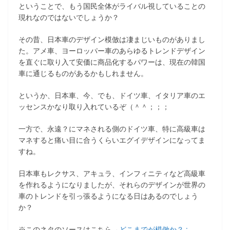
ということで、もう国民全体がライバル視していることの
現れなのではないでしょうか？
その昔、日本車のデザイン模倣は凄まじいものがありまし
た。アメ車、ヨーロッパー車のあらゆるトレンドデザイン
を直ぐに取り入て安価に商品化するパワーは、現在の韓国
車に通じるものがあるかもしれません。
というか、日本車、今、でも、ドイツ車、イタリア車のエ
ッセンスかなり取り入れているぞ（＾＾；；；
一方で、永遠？にマネされる側のドイツ車、特に高級車は
マネすると痛い目に合うくらいエグイデザインになってま
すね。
日本車もレクサス、アキュラ、インフィニティなど高級車
を作れるようになりましたが、それらのデザインが世界の
車のトレンドを引っ張るようになる日はあるのでしょう
か？
※このネタのソースはこちら→
どこまでが模倣か？ :