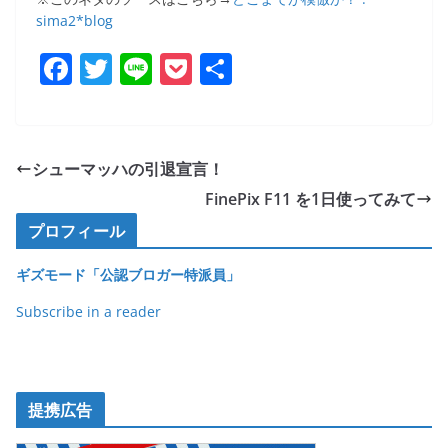
sima2*blog
F
T
Li
P
共
a
w
n
o
有
c
itt
e
ck
e
er
et
シューマッハの引退宣言！
b
FinePix F11 を1日使ってみて
o
プロフィール
o
ギズモード「公認ブロガー特派員」
k
Subscribe in a reader
提携広告