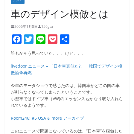
クルマ
車のデザイン模倣とは
2006年1月8日
156gta
F
T
Li
P
共
a
w
n
o
有
誰もがそう思っていた、、、けど、、、
c
itt
e
ck
e
er
et
livedoor ニュース – 「日本車真似た?」 韓国でデザイン模
倣論争再燃
b
o
今年のモータショウで感じたのは、韓国車がどこの国の車
が判らなくなってしまったということです。
o
小型車ではドイツ車（VW)のエッセンスもかなり取り入れら
k
れているようです。
Room246: #5 USA & more アーカイブ
このニュースで問題になっているのは、“日本車”を模倣した