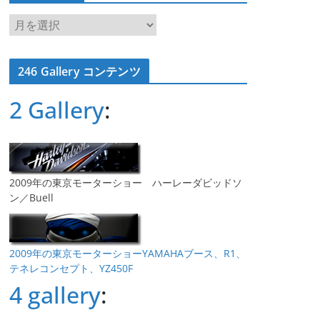
ア
ー
カ
246 Gallery コンテンツ
イ
ブ
2 Gallery
:
2009年の東京モーターショー ハーレーダビッドソ
ン／Buell
2009年の東京モーターショーYAMAHAブース、R1、
テネレコンセプト、YZ450F
4 gallery
: