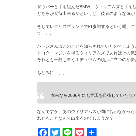
b
ザウバーと手を組んだBMW、ウィリアムズと手を
o
どちらが期待出来るかというと、後者のような気が
o
そしてレクサスブランドでF1参戦するという噂、
k
で、、、
バトンさんはこのことを知らされていたのでしょう
トヨタエンジンを得るウィリアムズであればその気
それとも一刻も早くボディウムの頂点に立つのが夢
ちなみに、、、
本来なら2006年にも実現を目指していたも
なんですが、あのウィリアムズが間に合わなかったの
わせることなんて出来るのでしょうか？
F
T
Li
P
共