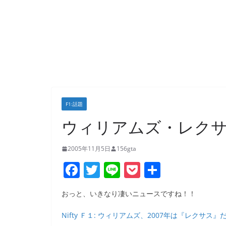
F1:話題
ウィリアムズ・レク
2005年11月5日
156gta
F
T
Li
P
共
a
w
n
o
有
おっと、いきなり凄いニュースですね！！
c
itt
e
ck
e
er
et
Nifty Ｆ１: ウィリアムズ、2007年は『レクサス』