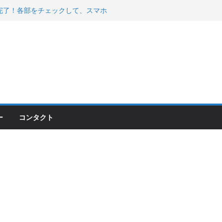
200が納車完了！各部をチェックして、スマホ
ーティング行って来た
 KGR HARMONY 南部鉄器エ
える！
00のフロントISSサスの動きが判ったらコーナ
ー
コンタクト