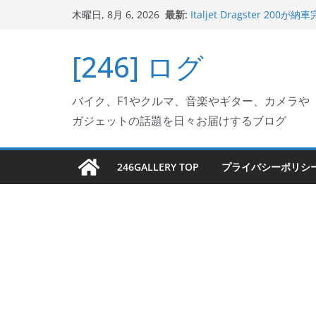
コ
最新:
Italjet Dragster 
木曜日, 8月 6, 2026
ン
ホルダー付けて、ガラスコ
Jeff Beck 逝去
テ
[246] ログ
Ken Block 逝去
ン
岩手県奥州市へのふるさと納税で
フェクターが返礼品でもら
ツ
Italjet Dragster 2
バイク、F1やクルマ、音楽やギター、カメラや
へ
リングが楽しくなった
ガジェットの話題を日々お届けするブログ
ス
キ
ッ
246GALLERY TOP
プライバシーポリシ
プ