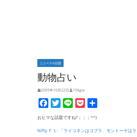
ニュースや話題
動物占い
2005年10月22日
156gta
F
T
Li
P
共
a
w
n
o
有
おヒマな話題ですね?；；；^^)
c
itt
e
ck
e
er
et
Nifty Ｆ１: 「ライコネンはコブラ、モントーヤは