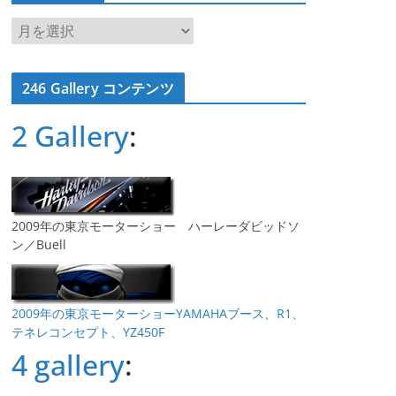
ア
ー
カ
246 Gallery コンテンツ
イ
ブ
2 Gallery
:
2009年の東京モーターショー ハーレーダビッドソ
ン／Buell
2009年の東京モーターショーYAMAHAブース、R1、
テネレコンセプト、YZ450F
4 gallery
: