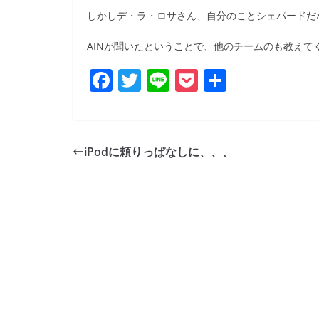
b
しかしデ・ラ・ロサさん、自分のことシェパードだ
o
AINが聞いたということで、他のチームのも教えて
o
k
F
T
Li
P
共
a
w
n
o
有
c
itt
e
ck
e
er
et
iPodに頼りっぱなしに、、、
b
o
o
k