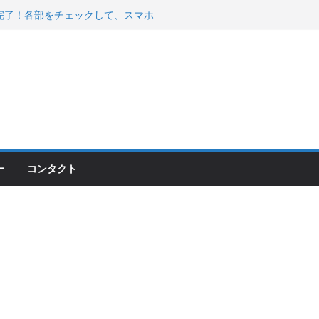
200が納車完了！各部をチェックして、スマホ
ーティング行って来た
 KGR HARMONY 南部鉄器エ
える！
00のフロントISSサスの動きが判ったらコーナ
ー
コンタクト