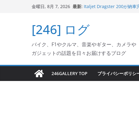
コ
最新:
Italjet Dragster 
金曜日, 8月 7, 2026
ン
ホルダー付けて、ガラスコ
Jeff Beck 逝去
テ
[246] ログ
Ken Block 逝去
ン
岩手県奥州市へのふるさと納税で
フェクターが返礼品でもら
ツ
Italjet Dragster 2
バイク、F1やクルマ、音楽やギター、カメラや
へ
リングが楽しくなった
ガジェットの話題を日々お届けするブログ
ス
キ
ッ
246GALLERY TOP
プライバシーポリシ
プ