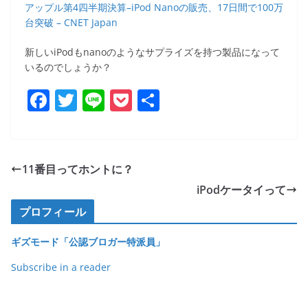
アップル第4四半期決算–iPod Nanoの販売、17日間で100万
台突破 – CNET Japan
新しいiPodもnanoのようなサプライズを持つ製品になって
いるのでしょうか？
F
T
Li
P
共
a
w
n
o
有
c
itt
e
ck
e
er
et
11番目ってホントに？
b
iPodケータイって
o
プロフィール
o
ギズモード「公認ブロガー特派員」
k
Subscribe in a reader