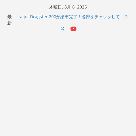
コ
木曜日, 8月 6, 2026
ン
最
Italjet Dragster 200が納車完了！各部をチェックして、ス
テ
新:
マホホルダー付けて、ガラスコーティング行って来た
Jeff Beck 逝去
ン
Ken Block 逝去
ツ
岩手県奥州市へのふるさと納税で KGR HARMONY 南部鉄
へ
器エフェクターが返礼品でもらえる！
Italjet Dragster 200のフロントISSサスの動きが判ったら
ス
コーナリングが楽しくなった
キ
ッ
プ