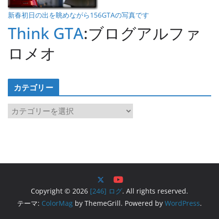
新春初日の出を眺めながら156GTAの写真です
Think GTA
:ブログアルファ
ロメオ
カテゴリー
カ
テ
ゴ
リ
ー
Copyright © 2026
[246] ログ
. All rights reserved.
テーマ:
ColorMag
by ThemeGrill. Powered by
WordPress
.