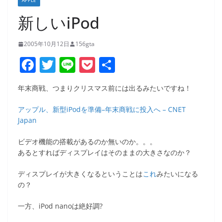
APPLE
新しいiPod
2005年10月12日
156gta
F
T
Li
P
共
a
w
n
o
有
年末商戦、つまりクリスマス前には出るみたいですね！
c
itt
e
ck
e
er
et
アップル、新型iPodを準備–年末商戦に投入へ – CNET
Japan
b
o
ビデオ機能の搭載があるのか無いのか。。。
あるとすればディスプレイはそのままの大きさなのか？
o
k
ディスプレイが大きくなるということは
これ
みたいになる
の？
一方、iPod nanoは絶好調?