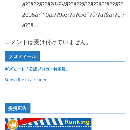
ä??ã??ã??ã?®PVã??å??ã??ã??ã?ªã??ã??
2006å?´10æ??9æ??ã?®è¨?äº?ã?§ã??ç´?
ä??ã…
コメントは受け付けていません。
プロフィール
ギズモード「公認ブロガー特派員」
Subscribe in a reader
提携広告