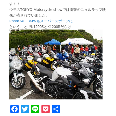
す！！
今年のTOKYO Motorcycle showでは衝撃のニュルラップ映
像が流されていました。
Room246: BMWもスーパースポーツに
ということでK1200SとK1200Rだらけ！
F
T
Li
P
共