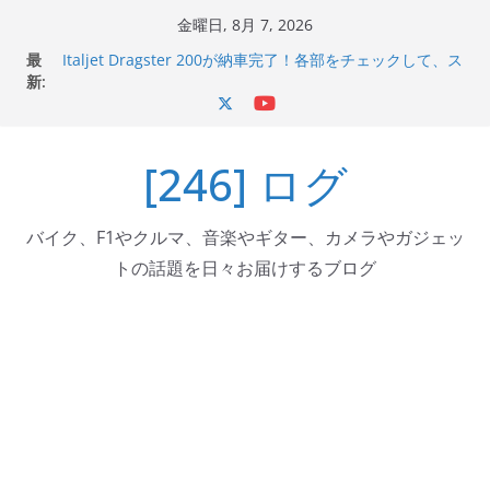
コ
金曜日, 8月 7, 2026
Italjet Dragster 200のフロントISSサスの動きが判ったら
ン
最
コーナリングが楽しくなった
テ
新:
Italjet Dragster 200が納車完了！各部をチェックして、ス
マホホルダー付けて、ガラスコーティング行って来た
ン
Jeff Beck 逝去
ツ
Ken Block 逝去
[246] ログ
へ
岩手県奥州市へのふるさと納税で KGR HARMONY 南部鉄
器エフェクターが返礼品でもらえる！
ス
キ
バイク、F1やクルマ、音楽やギター、カメラやガジェッ
ッ
トの話題を日々お届けするブログ
プ