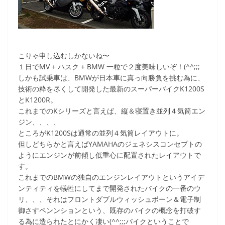
こりゃ申し込むしかないね〜
１日でMV + ハスク + BMW 一粒で２度美味しいぞ！(^^;;;
しかも試乗車は、BMWが日本車に真っ向勝負を挑む為に、
技術の粋を尽くして開発した最新のスーパーバイクK1200S
とK1200R。
これまでのKシリーズと言えば、縦＆寝置き並列４気筒エン
ジン、、、、
ところがK1200Sは通常の並列４気筒レイアウトに。
但しどちらかと言えばYAMAHAのジェネシスコンセプトの
ようにエンジンが前傾し低重心に配置されたレイアウトで
す。
これまでのBMWの独自のエンジンレイアウトというアイデ
ンティティを犠牲にしてまで開発されたバイクの一番のウ
リ、、、それはフロントダブルウィッシュボーン＆電子制
御さすペンンションという、既存のバイクの概念を打破す
る為に造られたとにかく凄い(^^;;;バイクということで