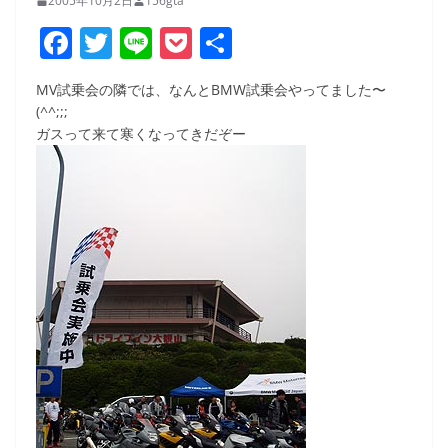
2005年10月2日
156gta
F
T
Li
P
共
a
w
n
o
有
MV試乗会の隣では、なんとBMW試乗会やってました〜
c
itt
e
ck
(^^;;;
e
er
et
ガスって来て寒くなってきだぞー
b
o
o
k