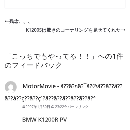
a
w
n
o
有
c
itt
e
ck
e
er
et
残念、、、
b
K1200Sは驚きのコーナリングを見せてくれた
o
o
k
「
こっちでもやってる！！
」への1件
のフィードバック
MotorMovie - ã??ã?¤ã?¯ã?®ã??ã??ã??
ã??å??ç??ã??ç´?ä??ã??ã??ã??ã??ã?°
2007年1月30日 @ 23:22
パーマリンク
BMW K1200R PV