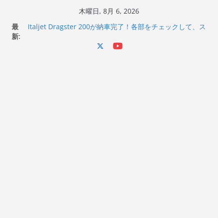
コ
木曜日, 8月 6, 2026
ン
最
Italjet Dragster 200が納車完了！各部をチェックして、ス
テ
新:
マホホルダー付けて、ガラスコーティング行って来た
Jeff Beck 逝去
ン
Ken Block 逝去
ツ
岩手県奥州市へのふるさと納税で KGR HARMONY 南部鉄
へ
器エフェクターが返礼品でもらえる！
Italjet Dragster 200のフロントISSサスの動きが判ったら
ス
コーナリングが楽しくなった
キ
ッ
プ