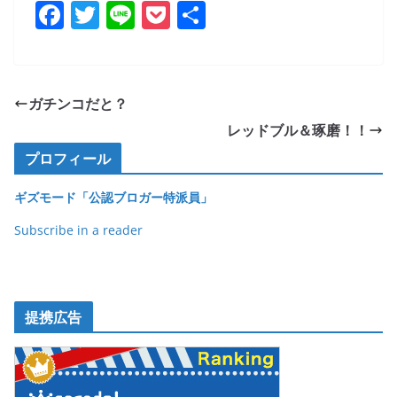
F
T
Li
P
共
a
w
n
o
有
c
itt
e
ck
e
er
et
ガチンコだと？
b
レッドブル＆琢磨！！
o
プロフィール
o
ギズモード「公認ブロガー特派員」
k
Subscribe in a reader
提携広告