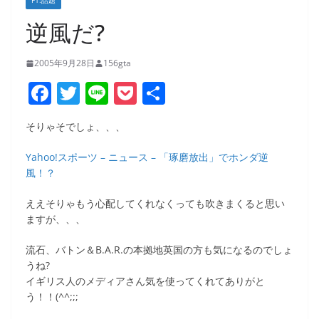
F1:話題
逆風だ?
2005年9月28日
156gta
F
T
Li
P
共
a
w
n
o
有
そりゃそでしょ、、、
c
itt
e
ck
e
er
et
Yahoo!スポーツ – ニュース – 「琢磨放出」でホンダ逆
風！？
b
o
ええそりゃもう心配してくれなくっても吹きまくると思い
ますが、、、
o
k
流石、バトン＆B.A.R.の本拠地英国の方も気になるのでしょ
うね?
イギリス人のメディアさん気を使ってくれてありがと
う！！(^^;;;