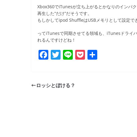
b
Xbox360でiTunesが立ち上がるとかなりのインパ
o
再生した“だけ”だそうです。
もしかしてipod ShuffleはUSBメモリとして設定
o
k
ってiTunesで同期させてる領域も、iTunesド
れるんですけどね！
F
T
Li
P
共
a
w
n
o
有
c
itt
e
ck
e
er
et
ロッシとぼける？
b
o
o
k