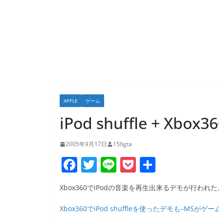
APPLE
ゲーム
iPod shuffle + Xbox3
2005年9月17日
156gta
F
T
Li
P
共
a
w
n
o
有
Xbox360でiPodの音楽を再生出来るデモが行われ
c
itt
e
ck
e
er
et
Xbox360でiPod shuffleを使ったデモも–MSがゲ