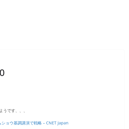
60
たようです、、、
ームショウ基調講演で戦略 – CNET Japan