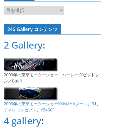
ア
ー
カ
246 Gallery コンテンツ
イ
ブ
2 Gallery
:
2009年の東京モーターショー ハーレーダビッドソ
ン／Buell
2009年の東京モーターショーYAMAHAブース、R1、
テネレコンセプト、YZ450F
4 gallery
: