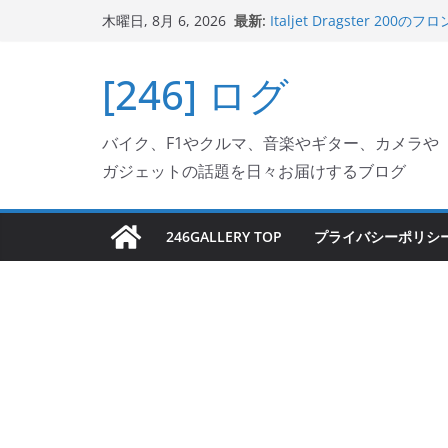
コ
最新:
Italjet Dragster 2
木曜日, 8月 6, 2026
ン
リングが楽しくなった
Italjet Dragster 
テ
[246] ログ
ホルダー付けて、ガラスコ
ン
Jeff Beck 逝去
Ken Block 逝去
ツ
岩手県奥州市へのふるさと納税で
バイク、F1やクルマ、音楽やギター、カメラや
へ
フェクターが返礼品でもら
ガジェットの話題を日々お届けするブログ
ス
キ
ッ
246GALLERY TOP
プライバシーポリシ
プ