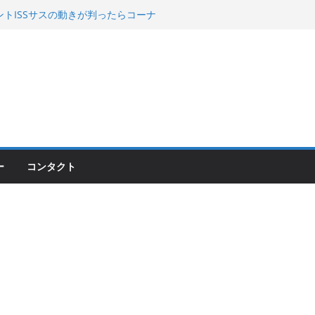
00のフロントISSサスの動きが判ったらコーナ
200が納車完了！各部をチェックして、スマホ
ーティング行って来た
 KGR HARMONY 南部鉄器エ
える！
ー
コンタクト