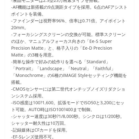
-液晶モニターは2.5型23万画素タイプを搭載。
-AF機能は新搭載の9点測距タイプを採用。6点のAFアシスト
ポイントを装備。
-ファインダーは視野率96%、倍率は0.71倍。アイポイント
20mm。
-フォーカシングスクリーンの交換が可能。標準スクリーン
のほか、マニュアルフォーカス向きの「Ee-S Super
Precision Matte」と、格子入りの「Ee-D Precision
Matte」の3種を用意。
-簡単な操作で好みの絵作りを選べる「Standard」
「Portrait」「Landscape」「Neutral」「Faithful」
「Monochrome」の6種のIMAGE Styleセッティング機能を
搭載。
-CMOSセンサーには第二世代オンチップノイズリダクショ
ンシステム採用。
-ISO感度は100?1,600。拡張モードでISO50と3,200にセッ
ト可能。AUTO時はISO100?400まで制御。
-シャッター速度は30秒?1/8,000秒。シンクロは1/200秒。
シャッター耐久性は10万回。
-記録媒体はCFカードを採用。
-EF-Sレンズ使用不可。