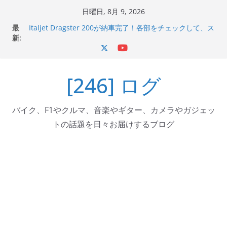
コ
日曜日, 8月 9, 2026
ン
最
Italjet Dragster 200が納車完了！各部をチェックして、ス
テ
新:
マホホルダー付けて、ガラスコーティング行って来た
Jeff Beck 逝去
ン
Ken Block 逝去
ツ
岩手県奥州市へのふるさと納税で KGR HARMONY 南部鉄
[246] ログ
へ
器エフェクターが返礼品でもらえる！
Italjet Dragster 200のフロントISSサスの動きが判ったら
ス
コーナリングが楽しくなった
キ
バイク、F1やクルマ、音楽やギター、カメラやガジェッ
ッ
トの話題を日々お届けするブログ
プ