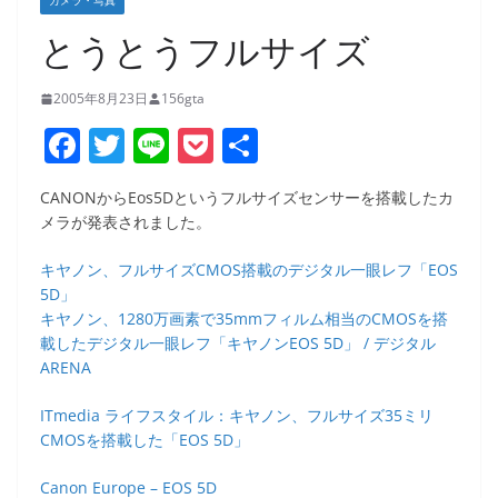
カメラ・写真
とうとうフルサイズ
2005年8月23日
156gta
F
T
Li
P
共
a
w
n
o
有
CANONからEos5Dというフルサイズセンサーを搭載したカ
c
itt
e
ck
メラが発表されました。
e
er
et
キヤノン、フルサイズCMOS搭載のデジタル一眼レフ「EOS
b
5D」
o
キヤノン、1280万画素で35mmフィルム相当のCMOSを搭
載したデジタル一眼レフ「キヤノンEOS 5D」 / デジタル
o
ARENA
k
ITmedia ライフスタイル：キヤノン、フルサイズ35ミリ
CMOSを搭載した「EOS 5D」
Canon Europe – EOS 5D