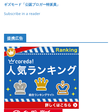
o
ギズモード「公認ブロガー特派員」
k
Subscribe in a reader
提携広告