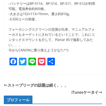
-バッテリーはBP-511A、BP-514、BP-511、BP-512が利用
可能。電池寿命約800枚。
-大きさは152×113×75mm。重さ約810g。
-3,500ユーロ前後。
フォーカシングスクリーンの交換が出来、マニュアルフォ
ーカスもターゲットにされているということで、これにコ
ンタックスマウントを介して、Planar 85で撮影してみた
い、、、
今からCANONに乗り換えようかな?;;^^)
F
T
Li
P
共
a
w
n
o
有
c
itt
e
ck
e
er
et
ストーブリーグの話題は続く、、、
b
iTunesケータイ
o
プロフィール