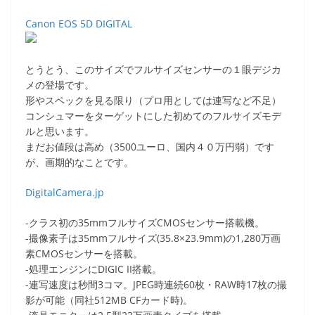
Canon EOS 5D DIGITAL
とうとう、このサイズでフルサイズセンサーの１眼デジカ
メの登場です。
形やスペックを見る限り（プロ用としては連写など不足）
コンシュマーをターゲットにした初めてのフルサイズモデ
ルと思います。
まだお値段は高め（3500ユーロ、国内４０万円弱）です
が、画期的なことです。
DigitalCamera.jp
-クラス初の35mmフルサイズCMOSセンサー搭載機。
-撮像素子は35mmフルサイズ(35.8×23.9mm)の1,280万画
素CMOSセンサーを搭載。
-処理エンジンにDIGIC II搭載。
-連写速度は秒間3コマ。JPEG時連続60枚・RAW時17枚の撮
影が可能（同社512MB CFカード時)。