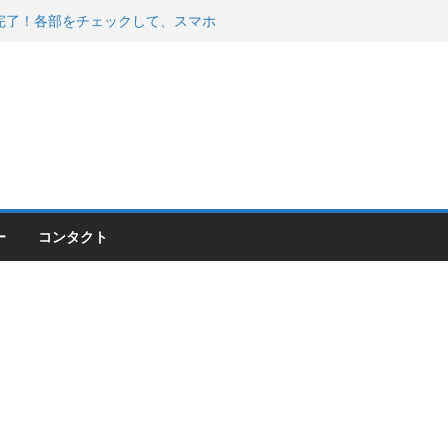
200が納車完了！各部をチェックして、スマホ
ーティング行って来た
 KGR HARMONY 南部鉄器エ
える！
00のフロントISSサスの動きが判ったらコーナ
ー
コンタクト