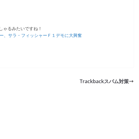
しゃるみたいですね！
バー、サラ・フィッシャーＦ１デモに大興奮
Trackbackスパム対策