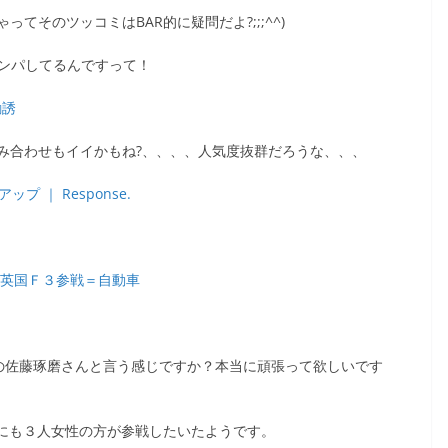
そのツッコミはBAR的に疑問だよ?;;;^^)
ンパしてるんですって！
勧誘
み合わせもイイかもね?、、、、人気度抜群だろうな、、、
 ｜ Response.
初の英国Ｆ３参戦＝自動車
2の佐藤琢磨さんと言う感じですか？本当に頑張って欲しいです
1にも３人女性の方が参戦したいたようです。