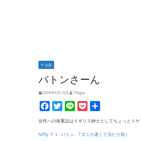
F1:話題
バトンさーん
2005年6月10日
156gta
F
T
Li
P
共
a
w
n
o
有
女性への体重話はイギリス紳士としてちょっとイケてな
c
itt
e
ck
e
er
et
Nifty Ｆ１: バトン、｢ダニカ速くて当たり前｣