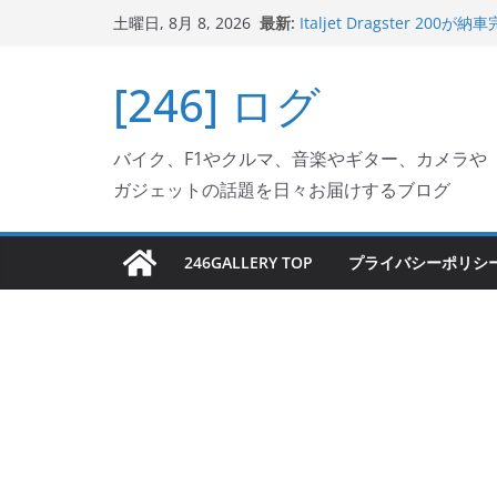
コ
最新:
Italjet Dragster 
土曜日, 8月 8, 2026
ン
ホルダー付けて、ガラスコ
Jeff Beck 逝去
テ
[246] ログ
Ken Block 逝去
ン
岩手県奥州市へのふるさと納税で
フェクターが返礼品でもら
ツ
Italjet Dragster 2
バイク、F1やクルマ、音楽やギター、カメラや
へ
リングが楽しくなった
ガジェットの話題を日々お届けするブログ
ス
キ
ッ
246GALLERY TOP
プライバシーポリシ
プ