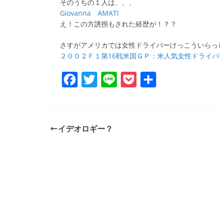
そのうちの１人は、、、
Giovanna AMATI
え！この方誘拐もされた経歴が！？？
さすがアメリカでは女性ドライバーけっこういらっ
２００２Ｆ１第16戦米国ＧＰ：米人気女性ドライ
F
T
Li
P
共
a
w
n
o
有
c
itt
e
ck
e
er
et
イデオロギー？
b
o
o
k