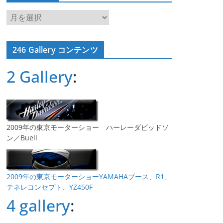
ア
ー
カ
246 Gallery コンテンツ
イ
ブ
2 Gallery
:
2009年の東京モーターショー ハーレーダビッドソ
ン／Buell
2009年の東京モーターショーYAMAHAブース、R1、
テネレコンセプト、YZ450F
4 gallery
: