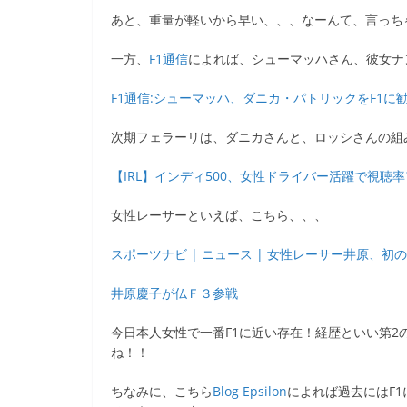
b
あと、重量が軽いから早い、、、なーんて、言っちゃって
o
一方、
F1通信
によれば、シューマッハさん、彼女ナ
o
k
F1通信:シューマッハ、ダニカ・パトリックをF1に
次期フェラーリは、ダニカさんと、ロッシさんの組
【IRL】インディ500、女性ドライバー活躍で視聴率アップ
女性レーサーといえば、こちら、、、
スポーツナビ | ニュース | 女性レーサー井原、
井原慶子が仏Ｆ３参戦
今日本人女性で一番F1に近い存在！経歴といい第
ね！！
ちなみに、こちら
Blog Epsilon
によれば過去にはF