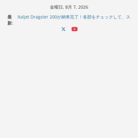
コ
金曜日, 8月 7, 2026
ン
最
Italjet Dragster 200が納車完了！各部をチェックして、ス
テ
新:
マホホルダー付けて、ガラスコーティング行って来た
Jeff Beck 逝去
ン
Ken Block 逝去
ツ
岩手県奥州市へのふるさと納税で KGR HARMONY 南部鉄
へ
器エフェクターが返礼品でもらえる！
Italjet Dragster 200のフロントISSサスの動きが判ったら
ス
コーナリングが楽しくなった
キ
ッ
プ