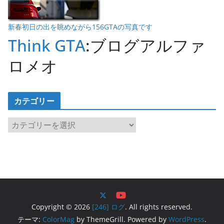
新春初日の出を眺めながら156GTAの写真です
Think GTA
:ブログアルファ
ロメオ
カテゴリー
カ
テ
ゴ
リ
ー
Copyright © 2026
[246] ログ
. All rights reserved.
テーマ:
ColorMag
by ThemeGrill. Powered by
WordPress
.