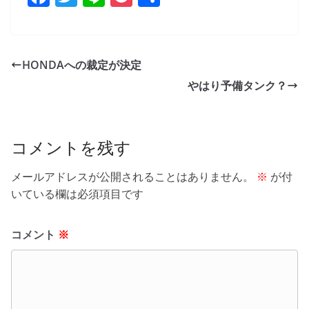
a
w
n
o
有
c
itt
e
ck
e
er
et
HONDAへの裁定が決定
b
やはり予備タンク？
o
o
k
コメントを残す
メールアドレスが公開されることはありません。
※
が付
いている欄は必須項目です
コメント
※