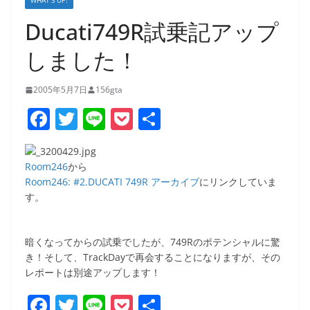
WHAT’S UP!
Ducati749R試乗記アップ
しました！
2005年5月7日
156gta
F
T
Li
P
共
a
w
n
o
有
c
itt
e
ck
Room246
から
e
er
et
Room246: #2.DUCATI 749R アーカイブ
にリンクしていま
す。
b
o
暗くなってからの試乗でしたが、749Rのポテンシャルに驚
o
き！そして、TrackDayで再会することになりますが、その
k
レポートは別途アップします！
F
T
Li
P
共