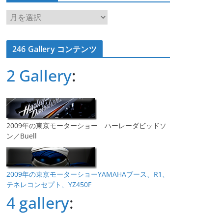
ア
ー
カ
246 Gallery コンテンツ
イ
ブ
2 Gallery
:
2009年の東京モーターショー ハーレーダビッドソ
ン／Buell
2009年の東京モーターショーYAMAHAブース、R1、
テネレコンセプト、YZ450F
4 gallery
: