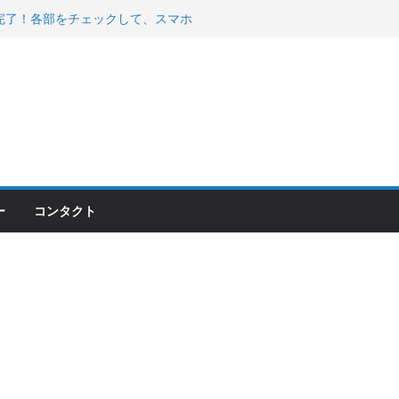
200が納車完了！各部をチェックして、スマホ
ーティング行って来た
 KGR HARMONY 南部鉄器エ
える！
00のフロントISSサスの動きが判ったらコーナ
ー
コンタクト