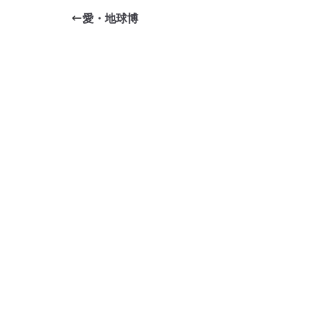
e
er
et
愛・地球博
b
o
o
k