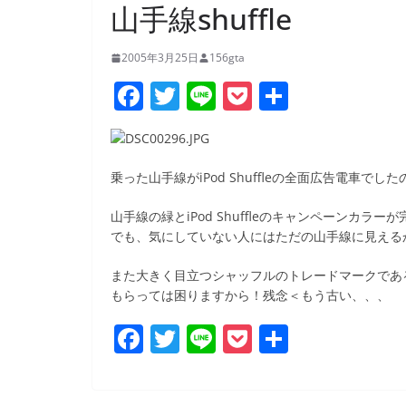
山手線shuffle
2005年3月25日
156gta
F
T
Li
P
共
a
w
n
o
有
c
itt
e
ck
e
er
et
乗った山手線がiPod Shuffleの全面広告電車で
b
山手線の緑とiPod Shuffleのキャンペーンカ
o
でも、気にしていない人にはただの山手線に見える
o
また大きく目立つシャッフルのトレードマークであ
k
もらっては困りますから！残念＜もう古い、、、
F
T
Li
P
共
a
w
n
o
有
c
itt
e
ck