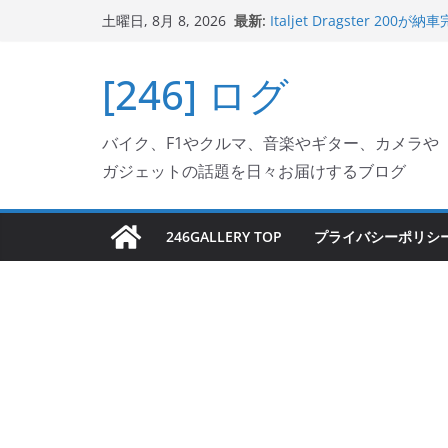
コ
最新:
Italjet Dragster 
土曜日, 8月 8, 2026
ン
ホルダー付けて、ガラスコ
Jeff Beck 逝去
テ
[246] ログ
Ken Block 逝去
ン
岩手県奥州市へのふるさと納税で
フェクターが返礼品でもら
ツ
Italjet Dragster 2
バイク、F1やクルマ、音楽やギター、カメラや
へ
リングが楽しくなった
ガジェットの話題を日々お届けするブログ
ス
キ
ッ
246GALLERY TOP
プライバシーポリシ
プ