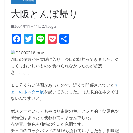
ニュースや話題
大阪とんぼ帰り
2004年11月11日
156gta
F
T
Li
P
共
a
w
n
o
有
c
itt
e
ck
昨日の夕方から大阪に入り、今日の朝帰ってきました。ゆ
e
er
et
っくりおいしいものを食べられなかったのが超残
念、、、、
b
o
１５分くらい時間があったので、近くで開催されていた
チ
ェコのポスター展
を覘いてみました。（大阪的なネタでは
o
ないんですけど）
k
ポスターといってもやはり東欧の色、アジア的？な原色や
蛍光色はまったく使われていませんでした。
赤や青、黄色も独特の抑えた色調です。
チェコのロックバンドのMTVも流れていましたが、創世記