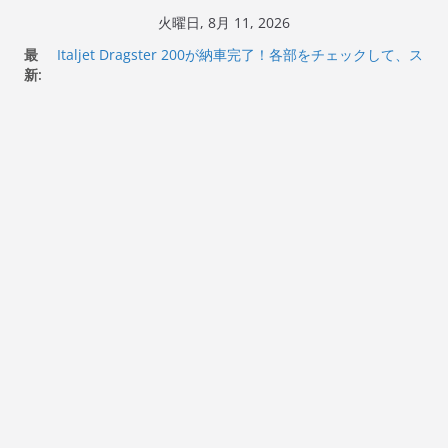
コ
火曜日, 8月 11, 2026
ン
最
Italjet Dragster 200が納車完了！各部をチェックして、ス
テ
新:
マホホルダー付けて、ガラスコーティング行って来た
Jeff Beck 逝去
ン
Ken Block 逝去
ツ
岩手県奥州市へのふるさと納税で KGR HARMONY 南部鉄
へ
器エフェクターが返礼品でもらえる！
Italjet Dragster 200のフロントISSサスの動きが判ったら
ス
コーナリングが楽しくなった
キ
ッ
プ