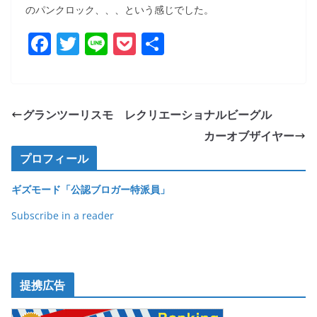
のパンクロック、、、という感じでした。
F
T
Li
P
共
a
w
n
o
有
c
itt
e
ck
e
er
et
グランツーリスモ レクリエーショナルビーグル
b
カーオブザイヤー
o
プロフィール
o
ギズモード「公認ブロガー特派員」
k
Subscribe in a reader
提携広告