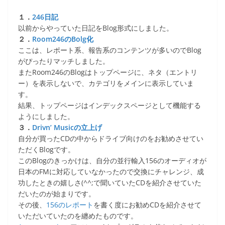
１．
246日記
以前からやっていた日記をBlog形式にしました。
２．
Room246のBolg化
ここは、レポート系、報告系のコンテンツが多いのでBlog
がぴったりマッチしました。
またRoom246のBlogはトップページに、ネタ（エントリ
ー）を表示しないで、カテゴリをメインに表示していま
す。
結果、トップページはインデックスページとして機能する
ようにしました。
３．
Drivn’ Musicの立上げ
自分が買ったCDの中からドライブ向けのをお勧めさせてい
ただくBlogです。
このBlogのきっかけは、自分の並行輸入156のオーディオが
日本のFMに対応していなかったので交換にチャレンジ、成
功したときの嬉しさ(^^;で聞いていたCDを紹介させていた
だいたのが始まりです。
その後、
156のレポート
を書く度にお勧めCDを紹介させて
いただいていたのを纏めたものです。