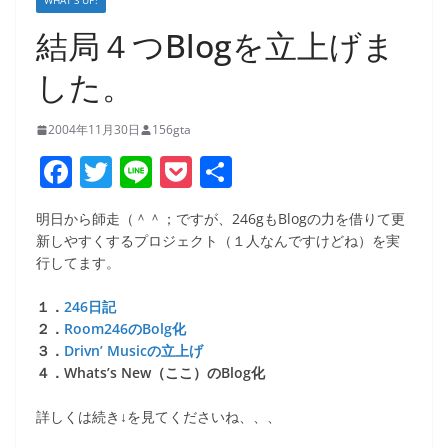
WHAT’S UP!
結局４つBlogを立上げま
した。
2004年11月30日
156gta
F
T
Li
P
共
a
w
n
o
有
明日から師走（＾＾；ですが、246gもBlogの力を借りて更
c
itt
e
ck
新しやすくするプロジェクト（１人なんですけどね）を実
e
er
et
行してます。
b
１．
246日記
o
２．
Room246のBolg化
３．
Drivn’ Musicの立上げ
o
４．Whats’s New（ここ）のBlog化
k
詳しくは続き↓を見てくださいね、、、