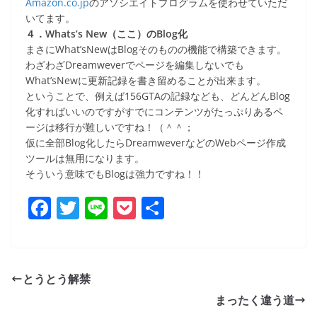
Amazon.co.jp
のアソシエイトプログラムを使わせていただ
いてます。
４．Whats’s New（ここ）のBlog化
まさにWhat’sNewはBlogそのものの機能で構築できます。
わざわざDreamweverでページを編集しないでも
What’sNewに更新記録を書き留めることが出来ます。
ということで、例えば156GTAの記録なども、どんどんBlog
化すればいいのですがすでにコンテンツがたっぷりあるペ
ージは移行が難しいですね！（＾＾；
仮に全部Blog化したらDreamweverなどのWebページ作成
ツールは無用になります。
そういう意味でもBlogは強力ですね！！
F
T
Li
P
共
a
w
n
o
有
c
itt
e
ck
e
er
et
とうとう解禁
b
まったく違う道