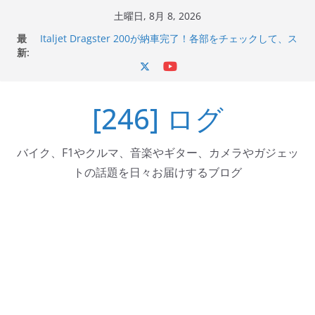
コ
土曜日, 8月 8, 2026
ン
最
Italjet Dragster 200が納車完了！各部をチェックして、ス
テ
新:
マホホルダー付けて、ガラスコーティング行って来た
Jeff Beck 逝去
ン
Ken Block 逝去
ツ
岩手県奥州市へのふるさと納税で KGR HARMONY 南部鉄
[246] ログ
へ
器エフェクターが返礼品でもらえる！
Italjet Dragster 200のフロントISSサスの動きが判ったら
ス
コーナリングが楽しくなった
キ
バイク、F1やクルマ、音楽やギター、カメラやガジェッ
ッ
トの話題を日々お届けするブログ
プ