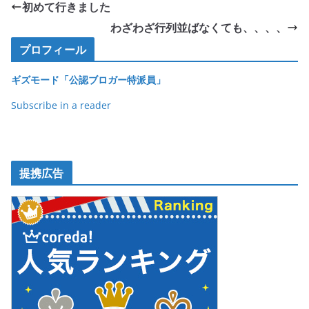
e
er
et
初めて行きました
b
わざわざ行列並ばなくても、、、、
o
プロフィール
o
ギズモード「公認ブロガー特派員」
k
Subscribe in a reader
提携広告