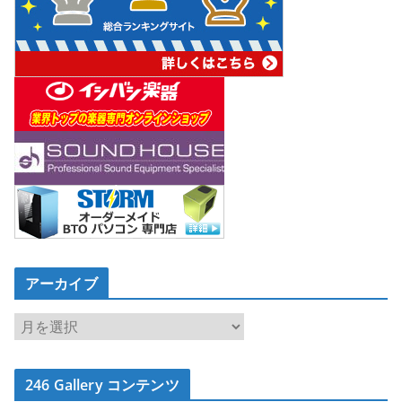
アーカイブ
ア
ー
カ
246 Gallery コンテンツ
イ