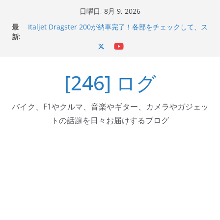
コ
日曜日, 8月 9, 2026
ン
最
Italjet Dragster 200が納車完了！各部をチェックして、ス
テ
新:
マホホルダー付けて、ガラスコーティング行って来た
Jeff Beck 逝去
ン
Ken Block 逝去
ツ
岩手県奥州市へのふるさと納税で KGR HARMONY 南部鉄
[246] ログ
へ
器エフェクターが返礼品でもらえる！
Italjet Dragster 200のフロントISSサスの動きが判ったら
ス
コーナリングが楽しくなった
キ
バイク、F1やクルマ、音楽やギター、カメラやガジェッ
ッ
トの話題を日々お届けするブログ
プ