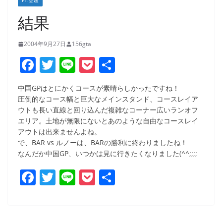
F1:話題
結果
2004年9月27日
156gta
F
T
Li
P
共
a
w
n
o
有
中国GPはとにかくコースが素晴らしかったですね！
c
itt
e
ck
圧倒的なコース幅と巨大なメインスタンド、コースレイア
e
er
et
ウトも長い直線と回り込んだ複雑なコーナー広いランオフ
エリア。土地が無限にないとあのような自由なコースレイ
b
アウトは出来ませんよね。
o
で、BAR vs ルノーは、BARの勝利に終わりましたね！
なんだか中国GP、いつかは見に行きたくなりました(^^;;;;
o
k
F
T
Li
P
共
a
w
n
o
有
c
itt
e
ck