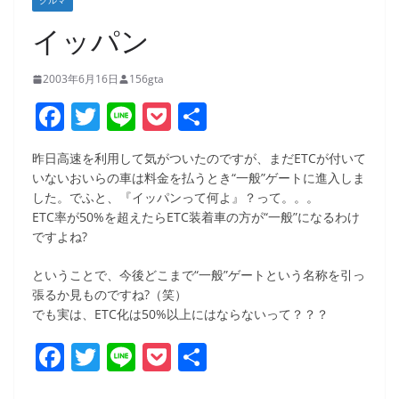
クルマ
イッパン
2003年6月16日
156gta
F
T
Li
P
共
a
w
n
o
有
昨日高速を利用して気がついたのですが、まだETCが付いて
c
itt
e
ck
いないおいらの車は料金を払うとき“一般”ゲートに進入しま
e
er
et
した。でふと、『イッパンって何よ』？って。。。
ETC率が50%を超えたらETC装着車の方が“一般”になるわけ
b
ですよね?
o
ということで、今後どこまで“一般”ゲートという名称を引っ
o
張るか見ものですね?（笑）
k
でも実は、ETC化は50%以上にはならないって？？？
F
T
Li
P
共
a
w
n
o
有