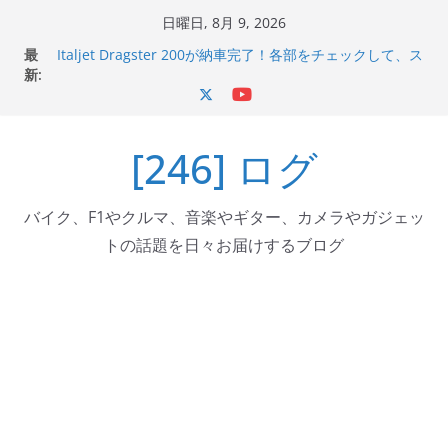
コ
日曜日, 8月 9, 2026
ン
最
Italjet Dragster 200が納車完了！各部をチェックして、ス
テ
新:
マホホルダー付けて、ガラスコーティング行って来た
Jeff Beck 逝去
ン
Ken Block 逝去
ツ
岩手県奥州市へのふるさと納税で KGR HARMONY 南部鉄
[246] ログ
へ
器エフェクターが返礼品でもらえる！
Italjet Dragster 200のフロントISSサスの動きが判ったら
ス
コーナリングが楽しくなった
キ
バイク、F1やクルマ、音楽やギター、カメラやガジェッ
ッ
トの話題を日々お届けするブログ
プ