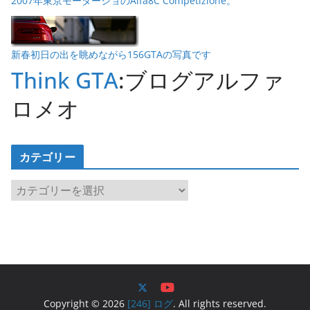
2007年東京モーターショのAlfa8C Competizione。
新春初日の出を眺めながら156GTAの写真です
Think GTA
:ブログアルファ
ロメオ
カテゴリー
カ
テ
ゴ
リ
ー
Copyright © 2026
[246] ログ
. All rights reserved.