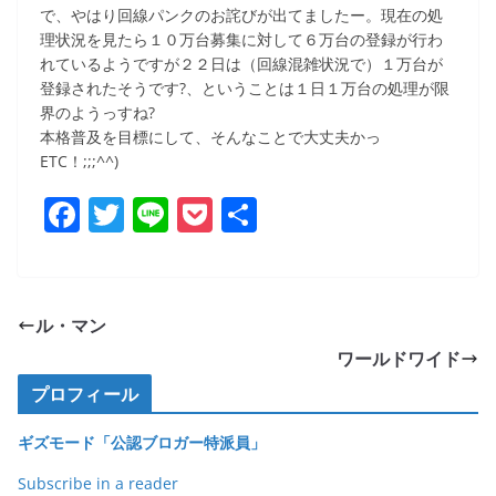
で、やはり回線パンクのお詫びが出てましたー。現在の処
理状況を見たら１０万台募集に対して６万台の登録が行わ
れているようですが２２日は（回線混雑状況で）１万台が
登録されたそうです?、ということは１日１万台の処理が限
界のようっすね?
本格普及を目標にして、そんなことで大丈夫かっ
ETC！;;;^^)
F
T
Li
P
共
a
w
n
o
有
c
itt
e
ck
e
er
et
ル・マン
b
ワールドワイド
o
プロフィール
o
ギズモード「公認ブロガー特派員」
k
Subscribe in a reader