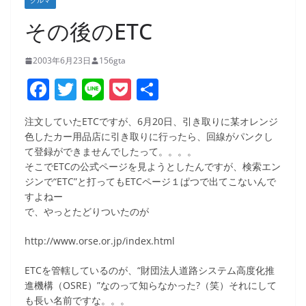
クルマ
その後のETC
2003年6月23日
156gta
F
T
Li
P
共
a
w
n
o
有
注文していたETCですが、6月20日、引き取りに某オレンジ
c
itt
e
ck
色したカー用品店に引き取りに行ったら、回線がパンクし
e
er
et
て登録ができませんでしたって。。。。
そこでETCの公式ページを見ようとしたんですが、検索エン
b
ジンで“ETC”と打ってもETCページ１ぱつで出てこないんで
o
すよねー
で、やっとたどりついたのが
o
k
http://www.orse.or.jp/index.html
ETCを管轄しているのが、“財団法人道路システム高度化推
進機構（OSRE）”なのって知らなかった?（笑）それにして
も長い名前ですな。。。