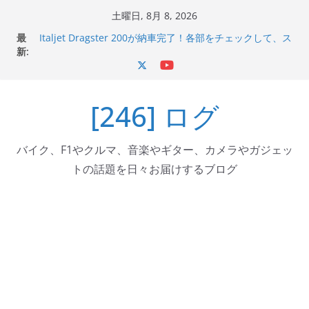
コ
土曜日, 8月 8, 2026
ン
最
Italjet Dragster 200が納車完了！各部をチェックして、ス
テ
新:
マホホルダー付けて、ガラスコーティング行って来た
Jeff Beck 逝去
ン
Ken Block 逝去
ツ
岩手県奥州市へのふるさと納税で KGR HARMONY 南部鉄
[246] ログ
へ
器エフェクターが返礼品でもらえる！
Italjet Dragster 200のフロントISSサスの動きが判ったら
ス
コーナリングが楽しくなった
キ
バイク、F1やクルマ、音楽やギター、カメラやガジェッ
ッ
トの話題を日々お届けするブログ
プ