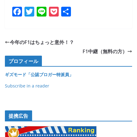
F
T
Li
P
共
a
w
n
o
有
c
itt
e
ck
e
er
et
今年のF1はちょっと意外！？
b
F1中継（無料の方）
o
プロフィール
o
ギズモード「公認ブロガー特派員」
k
Subscribe in a reader
提携広告