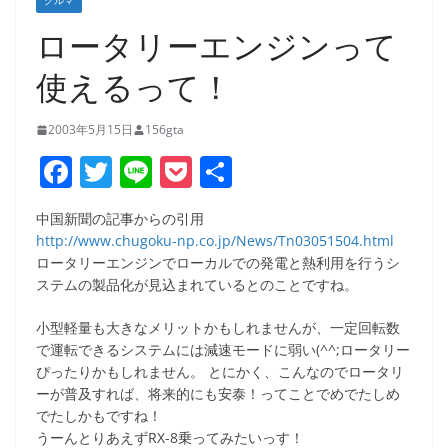
クルマ
ロータリーエンジンって
使えるって！
2003年5月15日
156gta
F
T
Li
P
共
a
w
n
o
有
中国新聞の記事からの引用
c
itt
e
ck
http://www.chugoku-np.co.jp/News/Tn03051504.html
e
er
et
ロータリーエンジンでローカルでの発電と熱利用を行うシ
ステムの製品化が見込まれているとのことですね。
b
o
小型軽量も大きなメリットかもしれませんが、一定回転数
で運転できるシステムには減速モードに弱い(^^;ロータリー
o
ぴったりかもしれません。 とにかく、こんなのでロータリ
k
ーが普及すれば、将来的にも安泰！ってことでめでたしめ
でたしかもですね！
うーんとりあえずRX-8乗ってみたいっす！