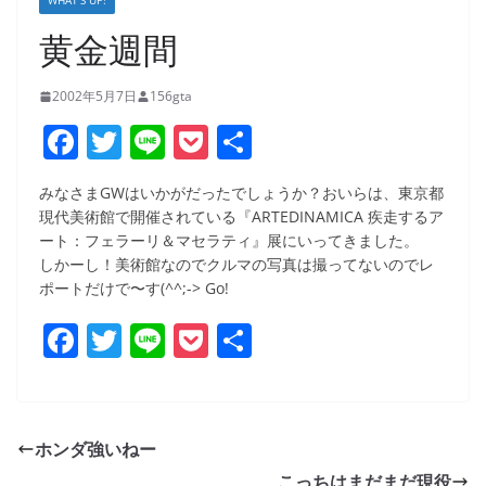
WHAT’S UP!
黄金週間
2002年5月7日
156gta
F
T
Li
P
共
a
w
n
o
有
みなさまGWはいかがだったでしょうか？おいらは、東京都
c
itt
e
ck
現代美術館で開催されている『ARTEDINAMICA 疾走するア
e
er
et
ート：フェラーリ＆マセラティ』展にいってきました。
しかーし！美術館なのでクルマの写真は撮ってないのでレ
b
ポートだけで〜す(^^;-> Go!
o
F
T
Li
P
共
o
a
w
n
o
有
k
c
itt
e
ck
e
er
et
ホンダ強いねー
b
こっちはまだまだ現役