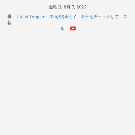
コ
金曜日, 8月 7, 2026
ン
最
Italjet Dragster 200が納車完了！各部をチェックして、ス
テ
新:
マホホルダー付けて、ガラスコーティング行って来た
Jeff Beck 逝去
ン
Ken Block 逝去
ツ
岩手県奥州市へのふるさと納税で KGR HARMONY 南部鉄
へ
器エフェクターが返礼品でもらえる！
Italjet Dragster 200のフロントISSサスの動きが判ったら
ス
コーナリングが楽しくなった
キ
ッ
プ