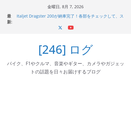
コ
金曜日, 8月 7, 2026
ン
最
Italjet Dragster 200が納車完了！各部をチェックして、ス
テ
新:
マホホルダー付けて、ガラスコーティング行って来た
Jeff Beck 逝去
ン
Ken Block 逝去
ツ
岩手県奥州市へのふるさと納税で KGR HARMONY 南部鉄
[246] ログ
へ
器エフェクターが返礼品でもらえる！
Italjet Dragster 200のフロントISSサスの動きが判ったら
ス
コーナリングが楽しくなった
キ
バイク、F1やクルマ、音楽やギター、カメラやガジェッ
ッ
トの話題を日々お届けするブログ
プ