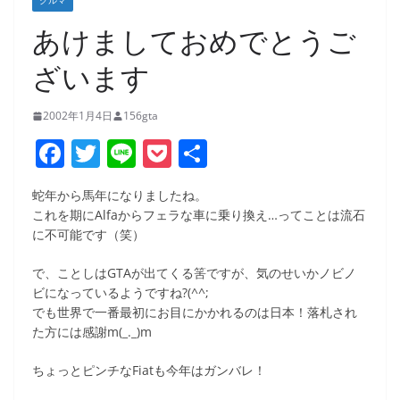
クルマ
あけましておめでとうご
ざいます
2002年1月4日
156gta
F
T
Li
P
共
a
w
n
o
有
蛇年から馬年になりましたね。
c
itt
e
ck
これを期にAlfaからフェラな車に乗り換え…ってことは流石
e
er
et
に不可能です（笑）
b
で、ことしはGTAが出てくる筈ですが、気のせいかノビノ
o
ビになっているようですね?(^^;
でも世界で一番最初にお目にかかれるのは日本！落札され
o
た方には感謝m(_._)m
k
ちょっとピンチなFiatも今年はガンバレ！