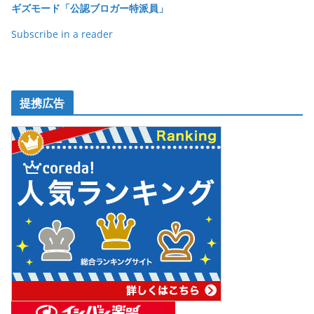
ギズモード「公認ブロガー特派員」
k
Subscribe in a reader
提携広告