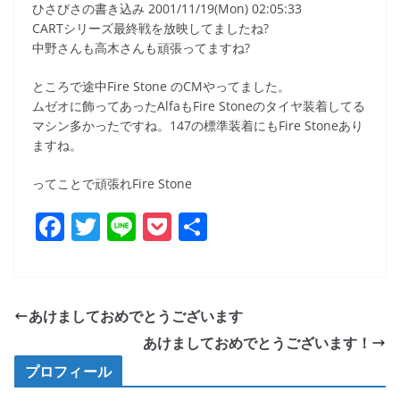
ひさびさの書き込み 2001/11/19(Mon) 02:05:33
CARTシリーズ最終戦を放映してましたね?
中野さんも高木さんも頑張ってますね?
ところで途中Fire Stone のCMやってました。
ムゼオに飾ってあったAlfaもFire Stoneのタイヤ装着してる
マシン多かったですね。147の標準装着にもFire Stoneあり
ますね。
ってことで頑張れFire Stone
F
T
Li
P
共
a
w
n
o
有
c
itt
e
ck
e
er
et
あけましておめでとうございます
b
あけましておめでとうございます！
o
プロフィール
o