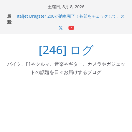
コ
土曜日, 8月 8, 2026
ン
最
Italjet Dragster 200が納車完了！各部をチェックして、ス
テ
新:
マホホルダー付けて、ガラスコーティング行って来た
Jeff Beck 逝去
ン
Ken Block 逝去
ツ
岩手県奥州市へのふるさと納税で KGR HARMONY 南部鉄
[246] ログ
へ
器エフェクターが返礼品でもらえる！
Italjet Dragster 200のフロントISSサスの動きが判ったら
ス
コーナリングが楽しくなった
キ
バイク、F1やクルマ、音楽やギター、カメラやガジェッ
ッ
トの話題を日々お届けするブログ
プ