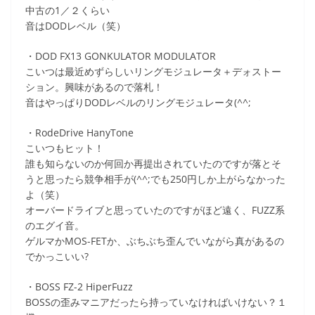
中古の1／２くらい
音はDODレベル（笑）
・DOD FX13 GONKULATOR MODULATOR
こいつは最近めずらしいリングモジュレータ＋デォストー
ション。興味があるので落札！
音はやっぱりDODレベルのリングモジュレータ(^^;
・RodeDrive HanyTone
こいつもヒット！
誰も知らないのか何回か再提出されていたのですが落とそ
うと思ったら競争相手が(^^;でも250円しか上がらなかった
よ（笑）
オーバードライブと思っていたのですがほど遠く、FUZZ系
のエグイ音。
ゲルマかMOS-FETか、ぶちぶち歪んでいながら真があるの
でかっこいい?
・BOSS FZ-2 HiperFuzz
BOSSの歪みマニアだったら持っていなければいけない？１