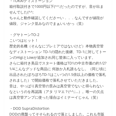
・TOKAIディストーション
箱付取説付きで1000円以下(^^;だったのですが、音が出ま
せんでした(^^;
ちゃんと動作確認してくださーい．．．なんですが値段が
値段、ジャンク並みなのでまぁいいかっ（笑）
・グヤトーンTO-2
こいつはヒット！
歴史的名機（そんなにプレミアではないけど）本物真空管
なディストーション TD-1の隠れた後継、TD-1に対してトー
ンのHigiとLowが追加され同じ筐体に入っています。
さらに箱付き美品でスタート価格はTD1の中古市価の約1/2?
1/4こんなグッドな商品に 何故か入札誰もなし。（同じ頃に
出品されたぼろぼろTD-1はこいつの1.5倍以上の価格で落札
されました）で開始価格で落札させていただきました。
音は、やっぱり真空管の歪みは真空管でないと得られない
なというのを再認識（アタ リマエ？(^^;;…）。唯一の欠点
は真空管アンプに使った場合はイミナーイじゃん（笑）
・DOD SupraDistortion
DODの廃盤ってそそられるので落としました。これも市販