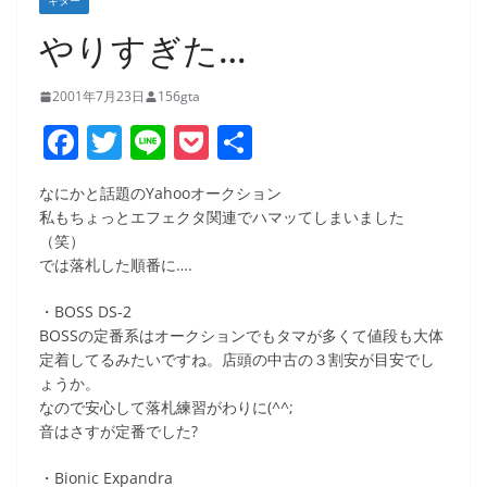
ギター
やりすぎた…
2001年7月23日
156gta
F
T
Li
P
共
a
w
n
o
有
なにかと話題のYahooオークション
c
itt
e
ck
私もちょっとエフェクタ関連でハマッてしまいました
e
er
et
（笑）
では落札した順番に….
b
o
・BOSS DS-2
BOSSの定番系はオークションでもタマが多くて値段も大体
o
定着してるみたいですね。店頭の中古の３割安が目安でし
k
ょうか。
なので安心して落札練習がわりに(^^;
音はさすが定番でした?
・Bionic Expandra