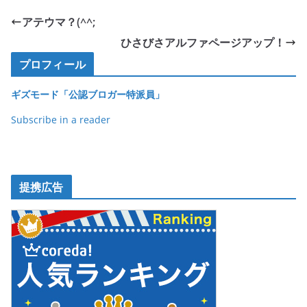
e
er
et
アテウマ？(^^;
b
ひさびさアルファページアップ！
o
プロフィール
o
ギズモード「公認ブロガー特派員」
k
Subscribe in a reader
提携広告