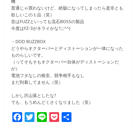
機
普通じゃ買わないけど、絶版になってしまったら是非とも
欲しいこの１品（笑）
音はFUZZといっても流石BOSSの製品
今度はFZ-3がネライかな?;;;^^)
・DOD BUZZBOX
どうやらオクターバーとディストーションが一体になった
ものらしいです。
（ってそもそもオクターバー自体がディストーションだ
が）
電池フタなしの格安。競争相手もなし
まだ到着してません（笑）
しかし沢山落としたな?
でも、もうめんどくさくなりました（笑）
F
T
Li
P
共
a
w
n
o
有
c
itt
e
ck