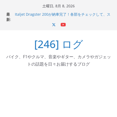
コ
土曜日, 8月 8, 2026
ン
最
Italjet Dragster 200が納車完了！各部をチェックして、ス
テ
新:
マホホルダー付けて、ガラスコーティング行って来た
Jeff Beck 逝去
ン
Ken Block 逝去
ツ
岩手県奥州市へのふるさと納税で KGR HARMONY 南部鉄
[246] ログ
へ
器エフェクターが返礼品でもらえる！
Italjet Dragster 200のフロントISSサスの動きが判ったら
ス
コーナリングが楽しくなった
キ
バイク、F1やクルマ、音楽やギター、カメラやガジェッ
ッ
トの話題を日々お届けするブログ
プ