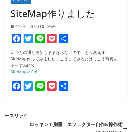
WHAT’S UP!
SiteMap作りました
1999年11月11日
156gta
F
T
Li
P
共
a
w
n
o
有
いつもの通り更新もままならないので、とりあえず
c
itt
e
ck
SiteMap作ってみました。こうしてみるとけっこう写真あ
e
er
et
るっすね(^^;
SiteMap->Go!
b
o
F
T
Li
P
共
o
a
w
n
o
有
k
c
itt
e
ck
e
er
et
スリラ?
b
ロッキンｆ別冊 エフェクター自作&操作術