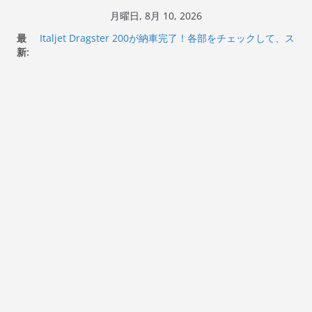
コ
月曜日, 8月 10, 2026
ン
最
Italjet Dragster 200が納車完了！各部をチェックして、ス
テ
新:
マホホルダー付けて、ガラスコーティング行って来た
Jeff Beck 逝去
ン
Ken Block 逝去
ツ
岩手県奥州市へのふるさと納税で KGR HARMONY 南部鉄
へ
器エフェクターが返礼品でもらえる！
Italjet Dragster 200のフロントISSサスの動きが判ったら
ス
コーナリングが楽しくなった
キ
ッ
プ