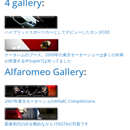
4 gallery
:
ハイブリッドスポーツカーとしてデビューしたホンダCRZ
ケータハムのブース。2009年の東京モーターショーは多くの外車
が辞退する中Super7は光ってました
Alfaromeo Gallery
:
2007年東京モーターショのAlfa8C Competizione。
新春初日の出を眺めながら156GTAの写真です