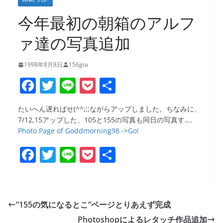
WHAT’S UP!
今年最初の朝箱のアルフ
ァ達の写真追加
1998年8月8日
156gta
F
T
Li
P
共
a
w
n
o
有
たいへん遅ればせ(^^;;;ながらアップしました。ちなみに、
c
itt
e
ck
7/12,15アップした、105と155の写真も同日の写真す….
e
er
et
Photo Page of Goddmorning98 ->Go!
b
F
T
Li
P
共
o
a
w
n
o
有
o
c
itt
e
ck
k
e
er
et
”155の気になるとこ”ページとりあえず完成
b
Photoshopによるレタッチ作品追加