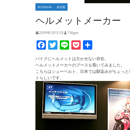
ROOM246
未分類
ヘルメットメーカー
2009年3月31日
156gta
F
T
Li
P
共
a
w
n
o
有
バイクにヘルメットは欠かせない存在。
c
itt
e
ck
ヘルメットメーカーのブースも覗いてみました。
e
er
et
こちらはシューベルト、日本では馴染みがちょっと
トらしいです。
b
o
o
k