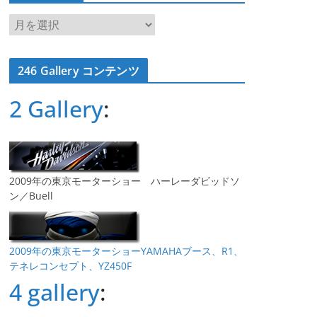
ア
ー
カ
246 Gallery コンテンツ
イ
ブ
2 Gallery
:
2009年の東京モーターショー ハーレーダビッドソ
ン／Buell
2009年の東京モーターショーYAMAHAブース、R1、
テネレコンセプト、YZ450F
4 gallery
: