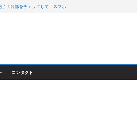
00のフロントISSサスの動きが判ったらコーナ
200が納車完了！各部をチェックして、スマホ
ーティング行って来た
 KGR HARMONY 南部鉄器エ
える！
ー
コンタクト