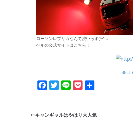
ローソンレプリカなんて渋いっす(^^;;;
ベルの公式サイトはこちら：
BELL 
F
T
Li
P
共
a
w
n
o
有
c
itt
e
ck
e
er
et
キャンギャルはやはり大人気
b
o