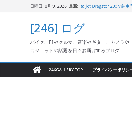
Italjet Dragster 2
コ
最新:
リングが楽しくなった
日曜日, 8月 9, 2026
ン
Italjet Dragster 
ホルダー付けて、ガラスコ
テ
[246] ログ
Jeff Beck 逝去
ン
Ken Block 逝去
岩手県奥州市へのふるさと納税で
ツ
フェクターが返礼品でもら
バイク、F1やクルマ、音楽やギター、カメラや
へ
ガジェットの話題を日々お届けするブログ
ス
キ
ッ
246GALLERY TOP
プライバシーポリシ
プ