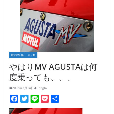
ROOM246
未分類
やはりMV AGUSTAは何
度乗っても、、、
2006年5月14日
156gta
F
T
Li
P
共
a
w
n
o
有