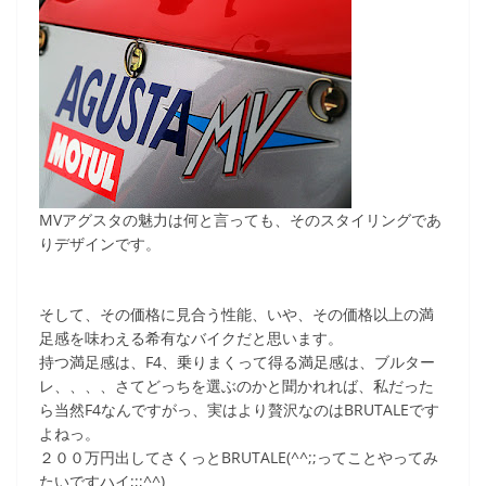
c
itt
e
ck
e
er
et
b
o
o
k
MVアグスタの魅力は何と言っても、そのスタイリングであ
りデザインです。
そして、その価格に見合う性能、いや、その価格以上の満
足感を味わえる希有なバイクだと思います。
持つ満足感は、F4、乗りまくって得る満足感は、ブルター
レ、、、、さてどっちを選ぶのかと聞かれれば、私だった
ら当然F4なんですがっ、実はより贅沢なのはBRUTALEです
よねっ。
２００万円出してさくっとBRUTALE(^^;;ってことやってみ
たいですハイ;;;^^)