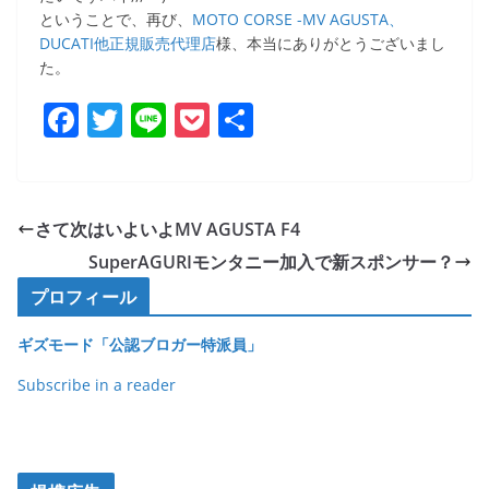
ということで、再び、
MOTO CORSE -MV AGUSTA、
DUCATI他正規販売代理店
様、本当にありがとうございまし
た。
F
T
Li
P
共
a
w
n
o
有
c
itt
e
ck
e
er
et
さて次はいよいよMV AGUSTA F4
b
SuperAGURIモンタニー加入で新スポンサー？
o
プロフィール
o
ギズモード「公認ブロガー特派員」
k
Subscribe in a reader