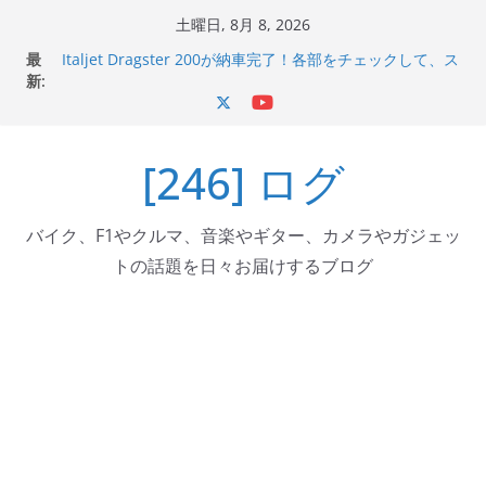
コ
土曜日, 8月 8, 2026
ン
最
Italjet Dragster 200が納車完了！各部をチェックして、ス
テ
新:
マホホルダー付けて、ガラスコーティング行って来た
Jeff Beck 逝去
ン
Ken Block 逝去
ツ
岩手県奥州市へのふるさと納税で KGR HARMONY 南部鉄
[246] ログ
へ
器エフェクターが返礼品でもらえる！
Italjet Dragster 200のフロントISSサスの動きが判ったら
ス
コーナリングが楽しくなった
キ
バイク、F1やクルマ、音楽やギター、カメラやガジェッ
ッ
トの話題を日々お届けするブログ
プ