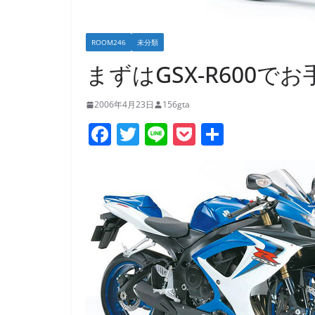
ROOM246
未分類
まずはGSX-R600でお手
2006年4月23日
156gta
F
T
Li
P
共
a
w
n
o
有
c
itt
e
ck
e
er
et
b
o
o
k