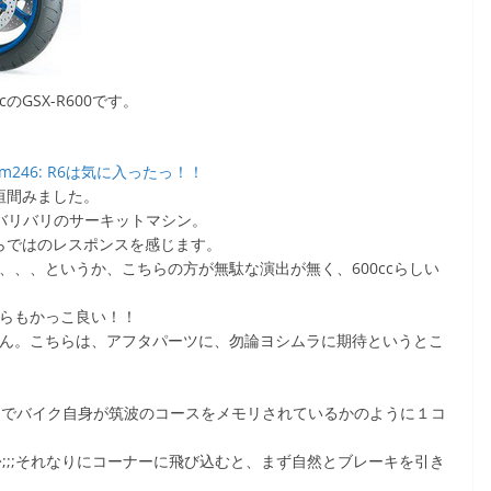
GSX-R600です。
om246: R6は気に入ったっ！！
垣間みました。
評価バリバリのサーキットマシン。
ならではのレスポンスを感じます。
、、、というか、こちらの方が無駄な演出が無く、600ccらしい
ちらもかっこ良い！！
せん。こちらは、アフタパーツに、勿論ヨシムラに期待というとこ
るでバイク自身が筑波のコースをメモリされているかのように１コ
^;;;それなりにコーナーに飛び込むと、まず自然とブレーキを引き