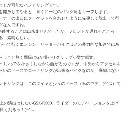
ウトが可能なハンドリングです。
を開放してやると、直ぐに一定のバンク角をキープします。
ーナーの出口にターゲットを合わせたように先導して脱出して行
グなんですね。
を堪能することは出来ませんでしたが、フロントが遅れるどころ
あ、素晴らしい。
がって行くエンジン、リッターバイクほどの暴力的な加速ではあ
らうこと無く両輪にGが掛かりグリップが増す感覚。
ナリングRを小さくしながら曲がるのですが、中盤からアクセルを
らいのペースでコーナリングが出来るバイクなのか、底知れない
ドリングは、このタイヤと少々のペース（私のウデ、(^^;;;）で
、、、、
の演出はしないGSX-R600、ライダーのモチベーションを上げ
く判るっ！(^^;;;