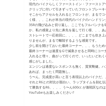
現代のバイクらしくファーストイン・ファーストア
クリップに付いて引きずっていたフロントブレーキ
そこからアクセルを入れるとフロントが、まるでコ
く様、、、これが本当の現代のバイクのハンドリン
35Rの飛び込みと切り返し、ここでもフルバンク
か、私の感覚より先に鼻先を返して行く様、、、あ
ストレートで一応前回に、、、、どこまでも吹き上
りませんが、まるで離陸するような感覚です。
少し前を開けておいた最終コーナー、、、もうため
最終コーナーは速度をGで減衰させると同時にコー
入れると増々、曲がって行くので、いったいどれく
感じがしました。
エンジンは過度なレスポンスも無く、質実剛健。ハン
あれば、まったく問題無し。
う〜ん、完成度が高いと言う表現以上のバイクだ、
それとR6との対比が面白い、ラップタイムを刻む以上
て勝負するR6、、、、う〜ん600cc が激戦区なのは良
YouTubeもお楽しみください?