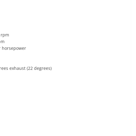
 rpm
rpm
r horsepower
grees exhaust (22 degrees)