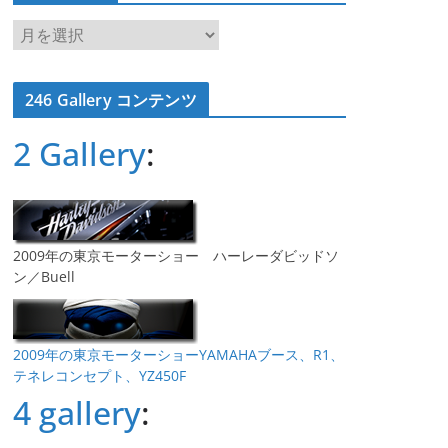
ア
ー
カ
246 Gallery コンテンツ
イ
ブ
2 Gallery
:
2009年の東京モーターショー ハーレーダビッドソ
ン／Buell
2009年の東京モーターショーYAMAHAブース、R1、
テネレコンセプト、YZ450F
4 gallery
: