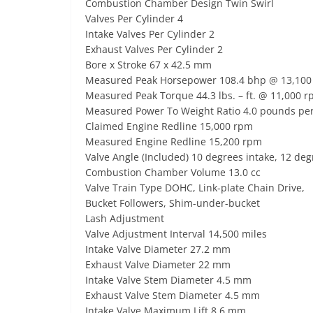
Combustion Chamber Design Twin Swirl
Valves Per Cylinder 4
Intake Valves Per Cylinder 2
Exhaust Valves Per Cylinder 2
Bore x Stroke 67 x 42.5 mm
Measured Peak Horsepower 108.4 bhp @ 13,100
Measured Peak Torque 44.3 lbs. – ft. @ 11,000 
Measured Power To Weight Ratio 4.0 pounds pe
Claimed Engine Redline 15,000 rpm
Measured Engine Redline 15,200 rpm
Valve Angle (Included) 10 degrees intake, 12 de
Combustion Chamber Volume 13.0 cc
Valve Train Type DOHC, Link-plate Chain Drive,
Bucket Followers, Shim-under-bucket
Lash Adjustment
Valve Adjustment Interval 14,500 miles
Intake Valve Diameter 27.2 mm
Exhaust Valve Diameter 22 mm
Intake Valve Stem Diameter 4.5 mm
Exhaust Valve Stem Diameter 4.5 mm
Intake Valve Maximum Lift 8.6 mm