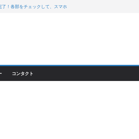
00のフロントISSサスの動きが判ったらコーナ
200が納車完了！各部をチェックして、スマホ
ーティング行って来た
 KGR HARMONY 南部鉄器エ
える！
ー
コンタクト