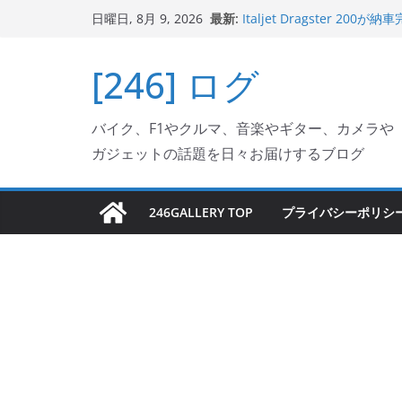
Italjet Dragster 2
コ
最新:
日曜日, 8月 9, 2026
リングが楽しくなった
ン
Italjet Dragster 
ホルダー付けて、ガラスコ
テ
[246] ログ
Jeff Beck 逝去
ン
Ken Block 逝去
岩手県奥州市へのふるさと納税で
ツ
バイク、F1やクルマ、音楽やギター、カメラや
フェクターが返礼品でもら
へ
ガジェットの話題を日々お届けするブログ
ス
キ
ッ
246GALLERY TOP
プライバシーポリシ
プ