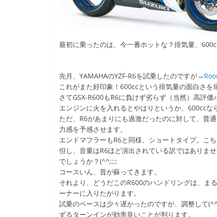
最初に乗ったのは、今一番ホットな？排気量、600ccの
先月、YAMAHAのYZF-R6を試乗したのですが→
Ro
これがまた好印象！600ccという排気量の面白さを
さてGSX-R600もR6に負けず劣らず（当然）高
エンジンに火を入れるとやはりというか、600cc
ただ、R6があまりにも過激だったのに対して、普通
力感を予感させます。
エンドマフラーもR6と同様、ショートタイプ。こ
但し、音量はR6ほど演出されている訳ではありま
でしょうか？(^^;;;;
コースいん、昔が蘇ってきます。
それより、どうだこのR600のハンドリングは、ま
ーナーに入りたがります。
試乗のペースは少々遅かったのですが、調整して(^
ずるターンインが効率良いことが判ります。