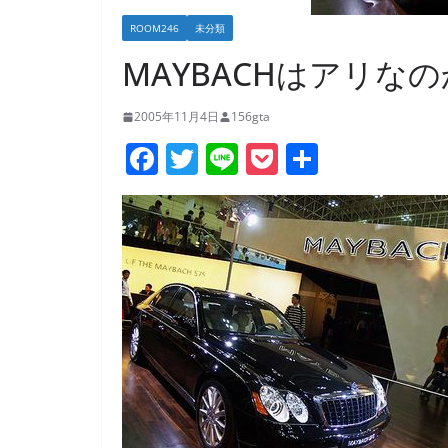
ROOM246
未分類
MAYBACHはアリな
2005年11月4日
156gta
F
T
Li
P
共
a
w
n
o
有
c
itt
e
ck
e
er
et
b
o
o
k