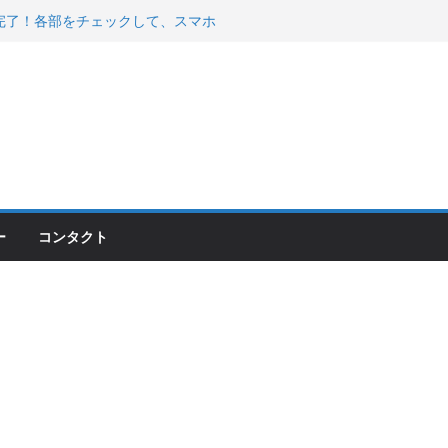
200が納車完了！各部をチェックして、スマホ
ーティング行って来た
 KGR HARMONY 南部鉄器エ
える！
00のフロントISSサスの動きが判ったらコーナ
ー
コンタクト