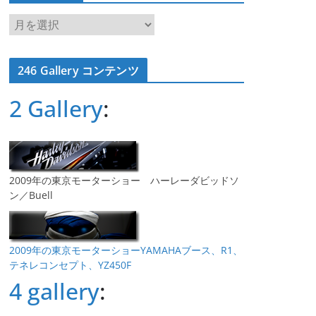
ア
ー
カ
246 Gallery コンテンツ
イ
ブ
2 Gallery
:
2009年の東京モーターショー ハーレーダビッドソ
ン／Buell
2009年の東京モーターショーYAMAHAブース、R1、
テネレコンセプト、YZ450F
4 gallery
: