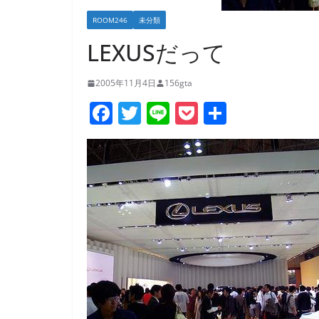
ROOM246
未分類
LEXUSだって
2005年11月4日
156gta
F
T
Li
P
共
a
w
n
o
有
c
itt
e
ck
e
er
et
b
o
o
k