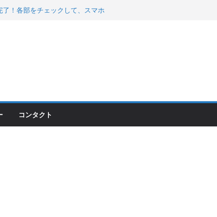
200が納車完了！各部をチェックして、スマホ
ーティング行って来た
 KGR HARMONY 南部鉄器エ
える！
00のフロントISSサスの動きが判ったらコーナ
ー
コンタクト