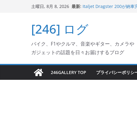
コ
最新:
Italjet Dragster 
土曜日, 8月 8, 2026
ン
ホルダー付けて、ガラスコ
Jeff Beck 逝去
テ
[246] ログ
Ken Block 逝去
ン
岩手県奥州市へのふるさと納税で
フェクターが返礼品でもら
ツ
Italjet Dragster 2
バイク、F1やクルマ、音楽やギター、カメラや
へ
リングが楽しくなった
ガジェットの話題を日々お届けするブログ
ス
キ
ッ
246GALLERY TOP
プライバシーポリシ
プ