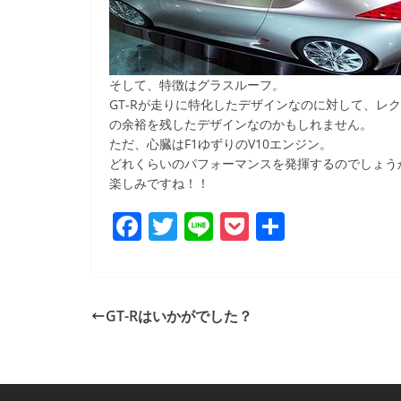
そして、特徴はグラスルーフ。
GT-Rが走りに特化したデザインなのに対して、レ
の余裕を残したデザインなのかもしれません。
ただ、心臓はF1ゆずりのV10エンジン。
どれくらいのパフォーマンスを発揮するのでしょう
楽しみですね！！
F
T
Li
P
共
a
w
n
o
有
c
itt
e
ck
e
er
et
GT-Rはいかがでした？
b
o
o