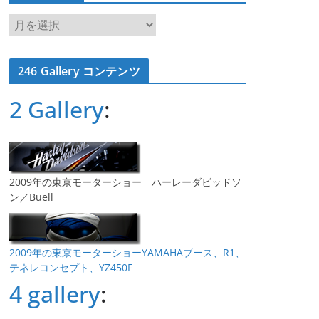
ア
ー
カ
246 Gallery コンテンツ
イ
ブ
2 Gallery
:
2009年の東京モーターショー ハーレーダビッドソ
ン／Buell
2009年の東京モーターショーYAMAHAブース、R1、
テネレコンセプト、YZ450F
4 gallery
: