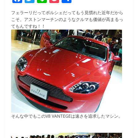
a
w
n
o
有
フェラーリだってポルシェだってもう見慣れた近年だから
c
itt
e
ck
こそ、アストンマーチンのようなクルマも価値が高まるっ
e
er
et
てもんですね！！
b
o
o
k
そんな中でもこのV8 VANTEGEは速さを追求したマシン。