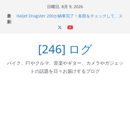
コ
日曜日, 8月 9, 2026
Italjet Dragster 200のフロントISSサスの動きが判ったら
ン
最
コーナリングが楽しくなった
テ
新:
Italjet Dragster 200が納車完了！各部をチェックして、ス
マホホルダー付けて、ガラスコーティング行って来た
ン
Jeff Beck 逝去
ツ
Ken Block 逝去
[246] ログ
へ
岩手県奥州市へのふるさと納税で KGR HARMONY 南部鉄
器エフェクターが返礼品でもらえる！
ス
キ
バイク、F1やクルマ、音楽やギター、カメラやガジェッ
ッ
トの話題を日々お届けするブログ
プ