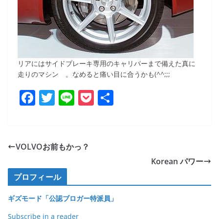
リアにはサイドブレーキ専用のキャリパーまで備えた真に
走りのマシン 。なめると痛い目に合うかも(^^;;;
F
T
Li
P
共
a
w
n
o
有
c
itt
e
ck
e
er
et
VOLVOお前もかっ？
b
Korean パワー
o
プロフィール
o
ギズモード「公認ブロガー特派員」
k
Subscribe in a reader