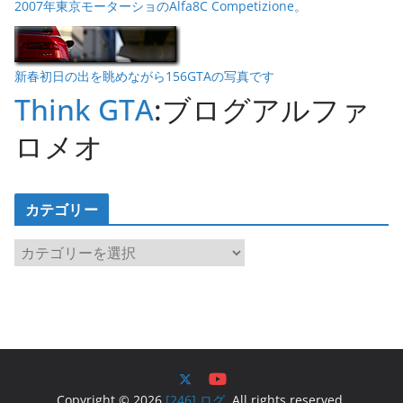
2007年東京モーターショのAlfa8C Competizione。
新春初日の出を眺めながら156GTAの写真です
Think GTA
:ブログアルファ
ロメオ
カテゴリー
カ
テ
ゴ
リ
ー
Copyright © 2026
[246] ログ
. All rights reserved.