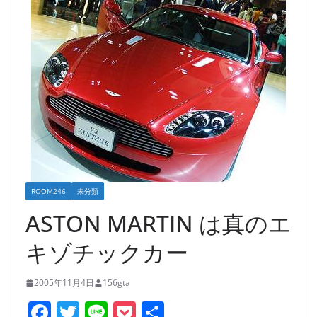
ROOM246
未分類
ASTON MARTIN は真のエ
キゾチックカー
2005年11月4日
156gta
F
T
Li
P
共