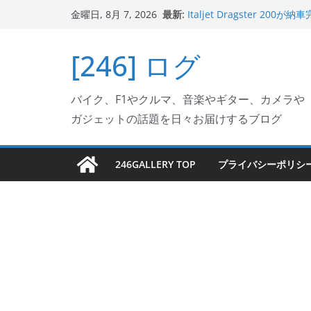
コ
最新:
Italjet Dragster 
金曜日, 8月 7, 2026
ン
ホルダー付けて、ガラスコ
Jeff Beck 逝去
テ
[246] ログ
Ken Block 逝去
ン
岩手県奥州市へのふるさと納税で
フェクターが返礼品でもら
ツ
Italjet Dragster 2
バイク、F1やクルマ、音楽やギター、カメラや
へ
リングが楽しくなった
ガジェットの話題を日々お届けするブログ
ス
キ
ッ
246GALLERY TOP
プライバシーポリシ
プ