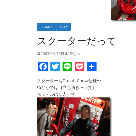
ROOM246
未分類
スクーターだって
2003年4月6日
156gta
F
T
Li
P
共
a
w
n
o
有
スクーターもDucati Corsa仕様〜
c
itt
e
ck
街なかでは目立ち過ぎ〜（笑）
e
er
et
※モデルは友人っす
b
o
o
k