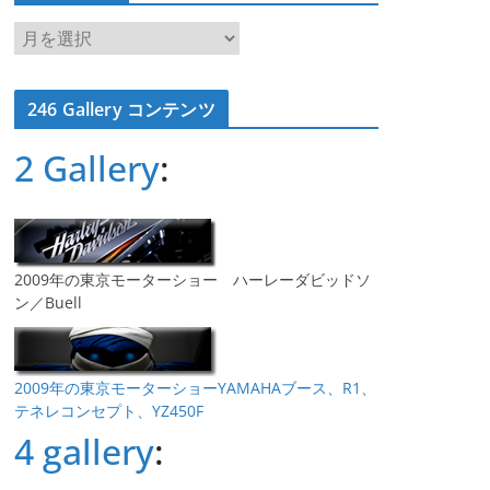
ア
ー
カ
246 Gallery コンテンツ
イ
ブ
2 Gallery
:
2009年の東京モーターショー ハーレーダビッドソ
ン／Buell
2009年の東京モーターショーYAMAHAブース、R1、
テネレコンセプト、YZ450F
4 gallery
: