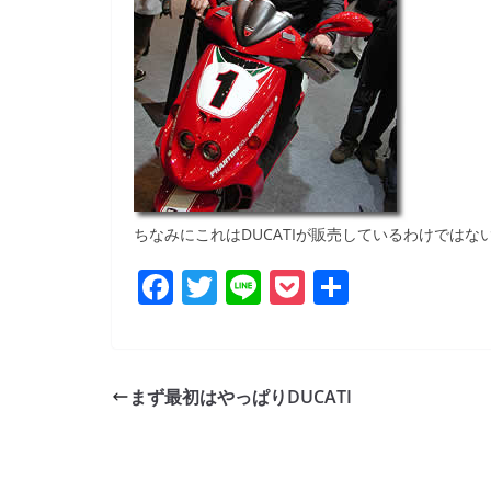
ちなみにこれはDUCATIが販売しているわけでは
F
T
Li
P
共
a
w
n
o
有
c
itt
e
ck
e
er
et
まず最初はやっぱりDUCATI
b
o