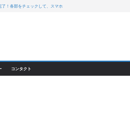
200が納車完了！各部をチェックして、スマホ
ーティング行って来た
 KGR HARMONY 南部鉄器エ
える！
00のフロントISSサスの動きが判ったらコーナ
ー
コンタクト