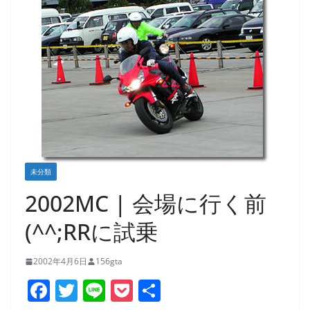
未分類
2002MC | 会場に行く前
(^^;RRに試乗
2002年4月6日
156gta
F
T
Li
P
共