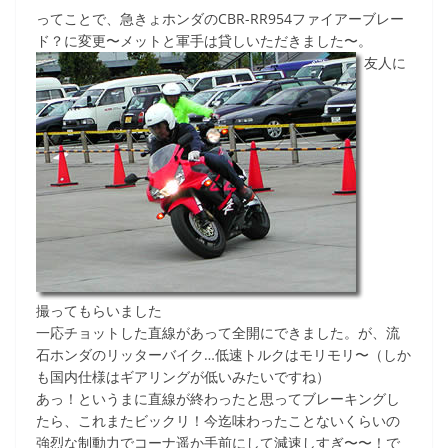
a
w
n
o
有
ってことで、急きょホンダのCBR-RR954ファイアーブレー
c
itt
e
ck
ド？に変更〜メットと軍手は貸しいただきました〜。
e
er
et
友人に
b
o
o
k
撮ってもらいました
一応チョットした直線があって全開にできました。が、流
石ホンダのリッターバイク…低速トルクはモリモリ〜（しか
も国内仕様はギアリングが低いみたいですね）
あっ！というまに直線が終わったと思ってブレーキングし
たら、これまたビックリ！今迄味わったことないくらいの
強烈な制動力でコーナ遥か手前にして減速しすぎ〜〜！で