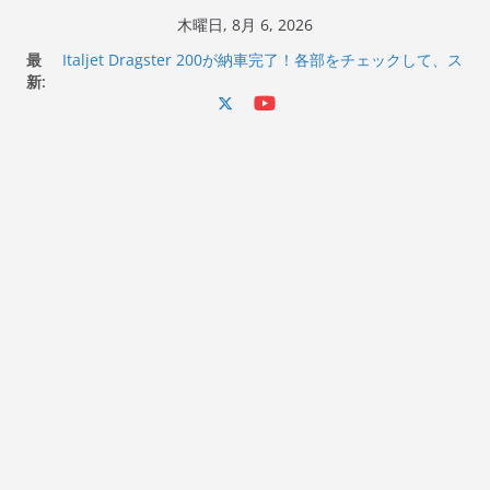
コ
木曜日, 8月 6, 2026
ン
最
Italjet Dragster 200が納車完了！各部をチェックして、ス
テ
新:
マホホルダー付けて、ガラスコーティング行って来た
Jeff Beck 逝去
ン
Ken Block 逝去
ツ
岩手県奥州市へのふるさと納税で KGR HARMONY 南部鉄
へ
器エフェクターが返礼品でもらえる！
Italjet Dragster 200のフロントISSサスの動きが判ったら
ス
コーナリングが楽しくなった
キ
ッ
プ