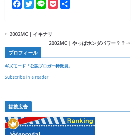
F
T
Li
P
共
a
w
n
o
有
c
itt
e
ck
e
er
et
2002MC | イキナリ
b
2002MC | やっぱホンダパワー？？
o
プロフィール
o
ギズモード「公認ブロガー特派員」
k
Subscribe in a reader
提携広告