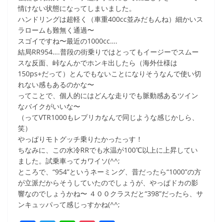
情けない状態になってしまいました。
ハンドリングは超軽く（車重400cc並みだもんね）細かいス
ラロームも難無く通過〜
スゴイですね〜最近の1000cc….
結局RR954….普段の街乗りではとってもイージーでスムー
スな反面、峠なんかでホンキ出したら（海外仕様は
150ps+だって）とんでもないことになりそうなんで使い切
れない感もあるのかな〜
ってことで、個人的にはどんな走りでも脈動感あるツイン
なバイクがいいな〜
（ってVTR1000もレプリカなんで同じような感じかしら、
笑）
やっぱりモトグッチ乗りたかったっす！
ちなみに、この水冷RRでも水温が100℃以上に上昇してい
ました。試乗車ってカワイソ(^^;
ところで、“954”というネーミング、昔だったら“1000”の方
が立派だからそうしていたのでしょうが、やっぱドカの影
響なのでしょうかね〜 ４００クラスだと“398”だったら、サ
ンキュッパって感じっすかね(^^;