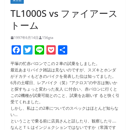
未分類
TL1000S vs ファイアース
トーム
1997年6月14日
156gta
F
T
Li
P
共
a
w
n
o
有
平塚の忙赤バロンでこの２車の試乗をしました。
c
itt
e
ck
最近あまりバイク雑誌は見ないのですが、スズキとホンダ
e
er
et
がドカティもどきのバイクを発表した位は知ってました。
6月の土曜日、レアバイク（笑）“アクロス”の中古は無いか
b
と探すちょっと変わった友人 に付合い、赤バロンに行くと
o
この2機種が試乗可能とのこと、試乗をお願いす ると快く引
受てくれました。
o
しかし、私はこの2車についてのスペックはほとんど知らな
k
い…
ということで乗る前に店員さんと話したり、観察したり….
なんとＴＬはインジェクションではないですか（常識です