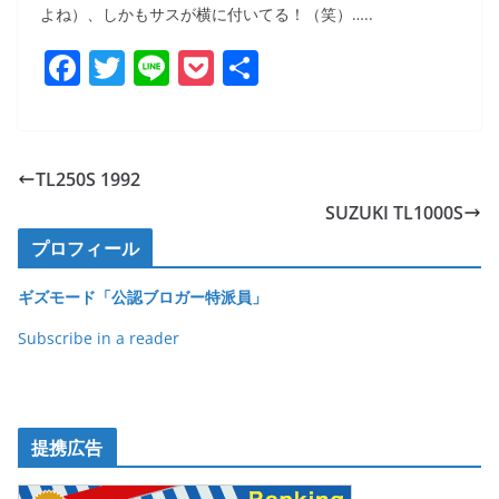
よね）、しかもサスが横に付いてる！（笑）…..
F
T
Li
P
共
a
w
n
o
有
c
itt
e
ck
e
er
et
TL250S 1992
b
SUZUKI TL1000S
o
プロフィール
o
ギズモード「公認ブロガー特派員」
k
Subscribe in a reader
提携広告