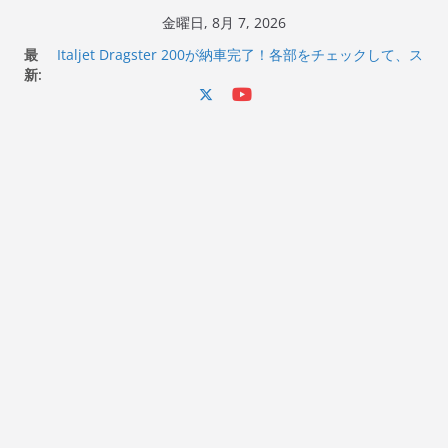
コ
金曜日, 8月 7, 2026
ン
最
Italjet Dragster 200が納車完了！各部をチェックして、ス
テ
新:
マホホルダー付けて、ガラスコーティング行って来た
Jeff Beck 逝去
ン
Ken Block 逝去
ツ
岩手県奥州市へのふるさと納税で KGR HARMONY 南部鉄
へ
器エフェクターが返礼品でもらえる！
Italjet Dragster 200のフロントISSサスの動きが判ったら
ス
コーナリングが楽しくなった
キ
ッ
プ