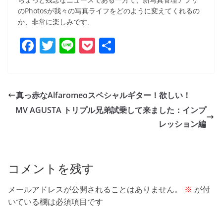
のPhotosが我々の写真ライフをどのように変えてくれるの
か、非常に楽しみです、
F
T
Li
P
共
a
w
n
o
有
c
itt
e
ck
e
er
et
真っ赤なAlfaromeoスペシャルギター！欲しい！
b
MV AGUSTA トリプル兄弟試乗して来ました：インプ
o
レッション編
o
k
コメントを残す
メールアドレスが公開されることはありません。
※
が付
いている欄は必須項目です