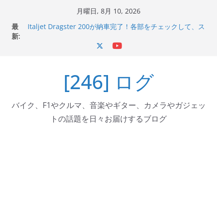
コ
月曜日, 8月 10, 2026
ン
最
Italjet Dragster 200が納車完了！各部をチェックして、ス
テ
新:
マホホルダー付けて、ガラスコーティング行って来た
Jeff Beck 逝去
ン
Ken Block 逝去
ツ
岩手県奥州市へのふるさと納税で KGR HARMONY 南部鉄
[246] ログ
へ
器エフェクターが返礼品でもらえる！
Italjet Dragster 200のフロントISSサスの動きが判ったら
ス
コーナリングが楽しくなった
キ
バイク、F1やクルマ、音楽やギター、カメラやガジェッ
ッ
トの話題を日々お届けするブログ
プ