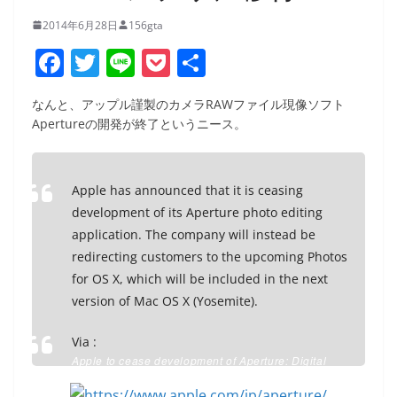
2014年6月28日
156gta
F
T
Li
P
共
a
w
n
o
有
なんと、アップル謹製のカメラRAWファイル現像ソフト
c
itt
e
ck
Apertureの開発が終了というニース。
e
er
et
b
Apple has announced that it is ceasing
o
development of its Aperture photo editing
o
application. The company will instead be
k
redirecting customers to the upcoming Photos
for OS X, which will be included in the next
version of Mac OS X (Yosemite).
Via :
Apple to cease development of Aperture: Digital
Photography Review