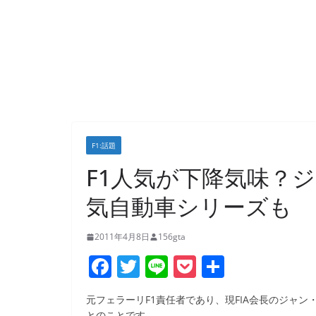
F1:話題
F1人気が下降気味？ジ
気自動車シリーズも
2011年4月8日
156gta
F
T
Li
P
共
a
w
n
o
有
元フェラーリF1責任者であり、現FIA会長のジャ
c
itt
e
ck
とのことです。