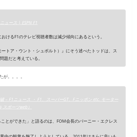
ニュース | ESPN F1
におけるF1のテレビ視聴者数は減少傾向にあるという。
t（アウトモートア・ウント・シュポルト）』にそう述べたトッドは、ス
問題だと考えている。
たが。。。。
– F1ニュース ・ F1、スーパーGT、Fニッポン etc. モーター
ートスポーツweb）
ることができた」と語るのは、FOM会長のバーニー・エクレス
界中の観衆を魅了しようとしている。2011年はさらに良いも