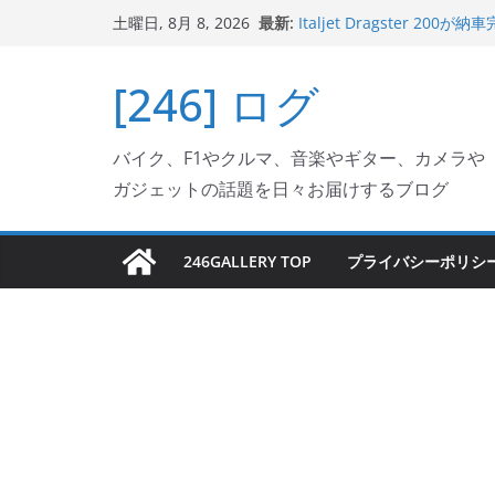
コ
最新:
Italjet Dragster 
土曜日, 8月 8, 2026
ン
ホルダー付けて、ガラスコ
Jeff Beck 逝去
テ
[246] ログ
Ken Block 逝去
ン
岩手県奥州市へのふるさと納税で
フェクターが返礼品でもら
ツ
Italjet Dragster 2
バイク、F1やクルマ、音楽やギター、カメラや
へ
リングが楽しくなった
ガジェットの話題を日々お届けするブログ
ス
キ
ッ
246GALLERY TOP
プライバシーポリシ
プ