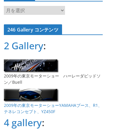
ア
ー
カ
246 Gallery コンテンツ
イ
ブ
2 Gallery
:
2009年の東京モーターショー ハーレーダビッドソ
ン／Buell
2009年の東京モーターショーYAMAHAブース、R1、
テネレコンセプト、YZ450F
4 gallery
: