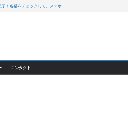
200が納車完了！各部をチェックして、スマホ
ーティング行って来た
 KGR HARMONY 南部鉄器エ
える！
00のフロントISSサスの動きが判ったらコーナ
ー
コンタクト