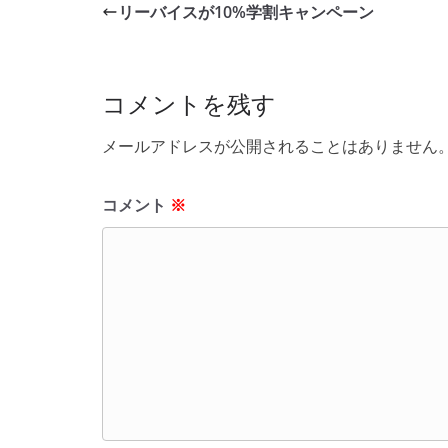
e
er
et
リーバイスが10%学割キャンペーン
b
o
o
コメントを残す
k
メールアドレスが公開されることはありません
コメント
※