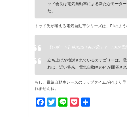
ッド会長は電気自動車による新たなモーター
た。
トッド氏が考える電気自動車シリーズは、F1のよ
【レポート】将来はF1もEV化！？ FIAが電気
立ち上げが検討されているカテゴリーは、電
れば、近い将来、電気自動車のF1が開催さ
もし、電気自動車レースのラップタイムがF1より早
れませんね。
F
T
Li
P
共
a
w
n
o
有
c
itt
e
ck