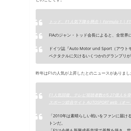
e
er
et
b
トッド、F1人気下降を懸念 | Formula 1 | F1
o
o
FIAのジャン・トッド会長によると、全世界
k
ドイツ誌『Auto Motor und Spor
ペクタクルに欠けるいくつかのグランプリが
昨年はF1の人気が上昇したとのニュースがありまし
F1人気回復。テレビ視聴者数が5.27億人を突破 
スポーツ総合サイト AUTOSPORT web（オ
「2010年は素晴らしい戦いをファンに届け
トンだ。
「F1は今後も新興成長市場で基盤を築き、世