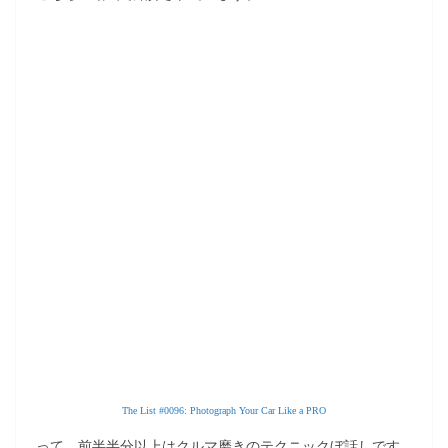
The List #0096: Photograph Your Car Like a PRO
って、前半半分以上はクルマ磨きのテクニックぼ話しです