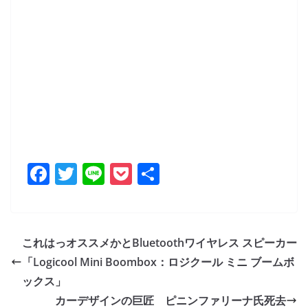
F
T
Li
P
共
a
w
n
o
有
c
itt
e
ck
e
er
et
これはっオススメかとBluetoothワイヤレス スピーカー
b
「Logicool Mini Boombox：ロジクール ミニ ブームボ
o
ックス」
o
カーデザインの巨匠 ピニンファリーナ氏死去