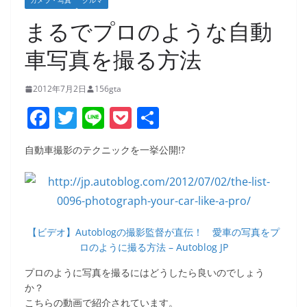
カメラ・写真
クルマ
まるでプロのような自動
車写真を撮る方法
2012年7月2日
156gta
F
T
Li
P
共
a
w
n
o
有
自動車撮影のテクニックを一挙公開!?
c
itt
e
ck
e
er
et
b
o
【ビデオ】Autoblogの撮影監督が直伝！ 愛車の写真をプ
o
ロのように撮る方法 – Autoblog JP
k
プロのように写真を撮るにはどうしたら良いのでしょう
か？
こちらの動画で紹介されています。