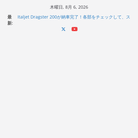
コ
木曜日, 8月 6, 2026
ン
Italjet Dragster 200のフロントISSサスの動きが判ったら
最
コーナリングが楽しくなった
テ
新:
Italjet Dragster 200が納車完了！各部をチェックして、ス
ン
マホホルダー付けて、ガラスコーティング行って来た
Jeff Beck 逝去
ツ
Ken Block 逝去
へ
岩手県奥州市へのふるさと納税で KGR HARMONY 南部鉄
ス
器エフェクターが返礼品でもらえる！
キ
ッ
プ