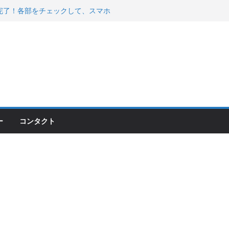
200が納車完了！各部をチェックして、スマホ
ーティング行って来た
 KGR HARMONY 南部鉄器エ
える！
00のフロントISSサスの動きが判ったらコーナ
ー
コンタクト