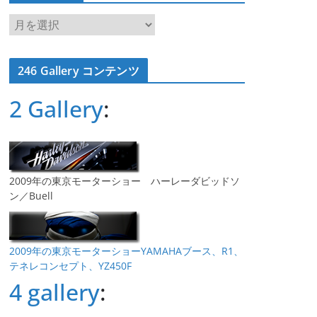
ア
ー
カ
246 Gallery コンテンツ
イ
ブ
2 Gallery
:
2009年の東京モーターショー ハーレーダビッドソ
ン／Buell
2009年の東京モーターショーYAMAHAブース、R1、
テネレコンセプト、YZ450F
4 gallery
: