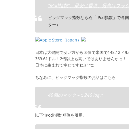
b
“iPod指数”、最安は香港、最高はブラジル – 
o
ビッグマック指数ならぬ「iPod指数」で各
o
ター）
k
日本は大健闘で安い方から３位で米国で148.12ドル
369.61ドル！2倍以上も高いではありませんかっ！
日本に生まれて幸せですね?(^^;;;
ちなみに、ビッグマック指数のお話はこちら
40歳のマック – :: 246 log ::
以下“iPod指数”順位を引用。