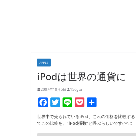
APPLE
iPodは世界の通貨に
2007年10月5日
156gta
F
T
Li
P
共
a
w
n
o
有
世界中で売られているiPod、これの価格を比較す
c
itt
e
ck
でこの比較を、
“iPod指数”
と呼ぶらしいです(^^;;;
e
er
et