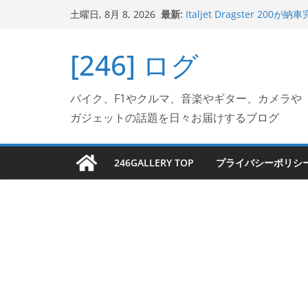
コ
最新:
Italjet Dragster 
土曜日, 8月 8, 2026
ン
ホルダー付けて、ガラスコ
Jeff Beck 逝去
テ
[246] ログ
Ken Block 逝去
ン
岩手県奥州市へのふるさと納税で
フェクターが返礼品でもら
ツ
Italjet Dragster 2
バイク、F1やクルマ、音楽やギター、カメラや
へ
リングが楽しくなった
ガジェットの話題を日々お届けするブログ
ス
キ
ッ
246GALLERY TOP
プライバシーポリシ
プ