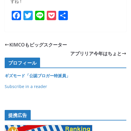
すね！
F
T
Li
P
共
a
w
n
o
有
c
itt
e
ck
e
er
et
KIMCOもビッグスクーター
b
アプリリア今年はちょと
o
プロフィール
o
ギズモード「公認ブロガー特派員」
k
Subscribe in a reader
提携広告