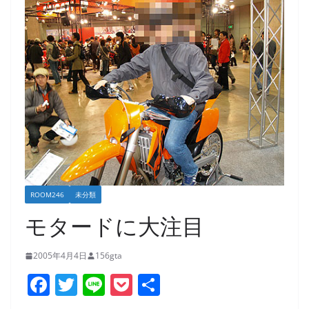
ROOM246
未分類
モタードに大注目
2005年4月4日
156gta
F
T
Li
P
共
a
w
n
o
有