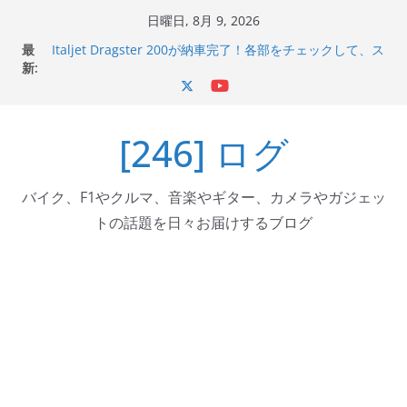
コ
日曜日, 8月 9, 2026
ン
最
Italjet Dragster 200が納車完了！各部をチェックして、ス
テ
新:
マホホルダー付けて、ガラスコーティング行って来た
Jeff Beck 逝去
ン
Ken Block 逝去
ツ
岩手県奥州市へのふるさと納税で KGR HARMONY 南部鉄
[246] ログ
へ
器エフェクターが返礼品でもらえる！
Italjet Dragster 200のフロントISSサスの動きが判ったら
ス
コーナリングが楽しくなった
キ
バイク、F1やクルマ、音楽やギター、カメラやガジェッ
ッ
トの話題を日々お届けするブログ
プ