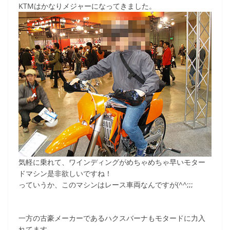
KTMはかなりメジャーになってきました。
c
itt
e
ck
e
er
et
b
o
o
k
気軽に乗れて、ワインディングがめちゃめちゃ早いモター
ドマシン是非欲しいですね！
っていうか、このマシンはレース車両なんですが(^^;;;
一方の古豪メーカーであるハクスバーナもモタードに力入
れてます。