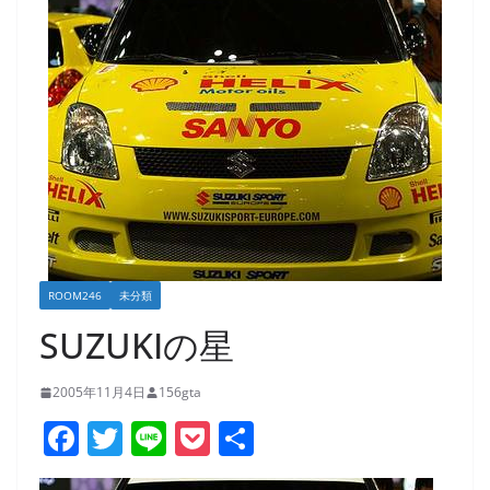
ROOM246
未分類
SUZUKIの星
2005年11月4日
156gta
F
T
Li
P
共
a
w
n
o
有