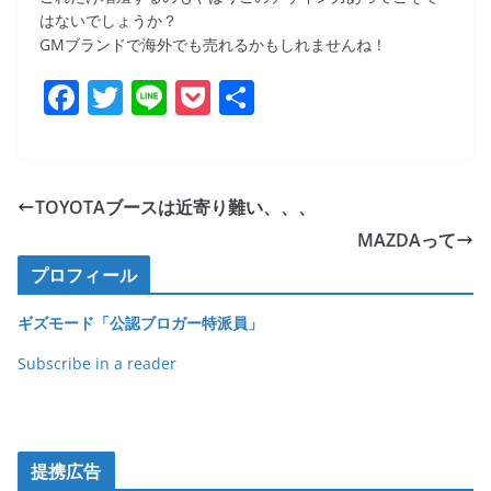
はないでしょうか？
GMブランドで海外でも売れるかもしれませんね！
F
T
Li
P
共
a
w
n
o
有
c
itt
e
ck
e
er
et
TOYOTAブースは近寄り難い、、、
b
MAZDAって
o
プロフィール
o
ギズモード「公認ブロガー特派員」
k
Subscribe in a reader
提携広告