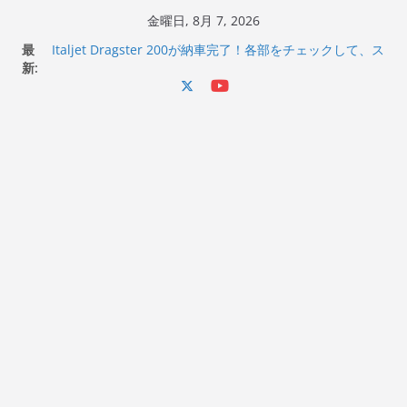
コ
金曜日, 8月 7, 2026
ン
最
Italjet Dragster 200が納車完了！各部をチェックして、ス
テ
新:
マホホルダー付けて、ガラスコーティング行って来た
Jeff Beck 逝去
ン
Ken Block 逝去
ツ
岩手県奥州市へのふるさと納税で KGR HARMONY 南部鉄
へ
器エフェクターが返礼品でもらえる！
Italjet Dragster 200のフロントISSサスの動きが判ったら
ス
コーナリングが楽しくなった
キ
ッ
プ