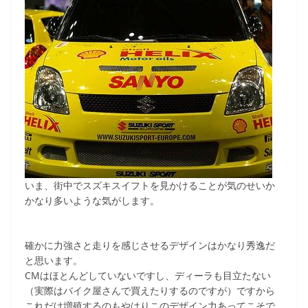
c
itt
e
ck
e
er
et
b
o
o
k
いま、街中でスズキスイフトを見かけることが気のせいか
かなり多いような気がします。
確かに力強さと走りを感じさせるデザインはかなり秀逸だ
と思います。
CMはほとんどしていないですし、ディーラも目立たない
（実際はバイク屋さんで買えたりするのですが）ですから
これだけ増殖するのもやはりこのデザイン力あってこそで