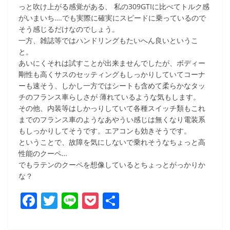
っと吹け上がる感覚がある、 私の309GTIに比べてトルク感
がいまいち….でも実際に確実にスピードに乗っているので
そう感じるだけなのでしょう。
一方、雑誌等ではハンドリングもたいへん良いというこ
と。
あいにくそれは試すことが出来ませんでしたが、ボディー
剛性も高くサスのセッティングもしっかりしていてコーナ
ーも速そう、しかし一方ではシートも含めて柔らかなタッ
チのフランス車らしさが 薄れているような気もします。
その他、内装等はしかっりしていて各種スイッチ類もこれ
までのフランス車のようなあやうい感じは無くなり電装系
もしっかりしてそうです。エアコンも効きそうです。
ということで、故障を気にしないで乗れそうなちょっと高
性能のクーペ…
でもラテンのクーペを想像しているとちょっとがっかりか
な？
F
T
Li
P
共
a
w
n
o
有