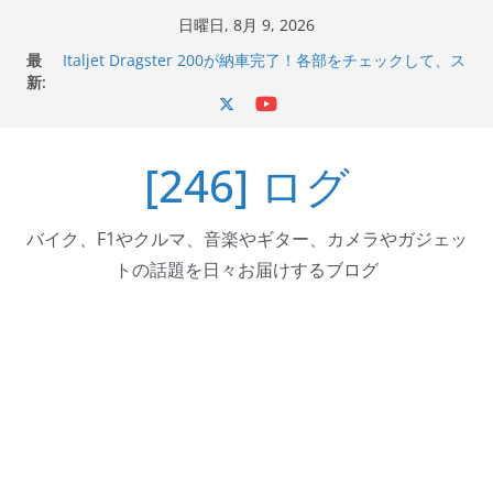
コ
日曜日, 8月 9, 2026
ン
最
Italjet Dragster 200が納車完了！各部をチェックして、ス
テ
新:
マホホルダー付けて、ガラスコーティング行って来た
Jeff Beck 逝去
ン
Ken Block 逝去
ツ
岩手県奥州市へのふるさと納税で KGR HARMONY 南部鉄
[246] ログ
へ
器エフェクターが返礼品でもらえる！
Italjet Dragster 200のフロントISSサスの動きが判ったら
ス
コーナリングが楽しくなった
キ
バイク、F1やクルマ、音楽やギター、カメラやガジェッ
ッ
トの話題を日々お届けするブログ
プ