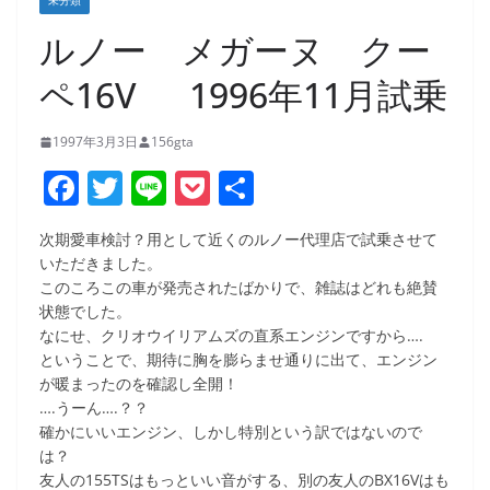
未分類
ルノー メガーヌ クー
ペ16V 1996年11月試乗
1997年3月3日
156gta
F
T
Li
P
共
a
w
n
o
有
次期愛車検討？用として近くのルノー代理店で試乗させて
c
itt
e
ck
いただきました。
e
er
et
このころこの車が発売されたばかりで、雑誌はどれも絶賛
状態でした。
b
なにせ、クリオウイリアムズの直系エンジンですから….
o
ということで、期待に胸を膨らませ通りに出て、エンジン
が暖まったのを確認し全開！
o
….うーん….？？
k
確かにいいエンジン、しかし特別という訳ではないので
は？
友人の155TSはもっといい音がする、別の友人のBX16Vはも