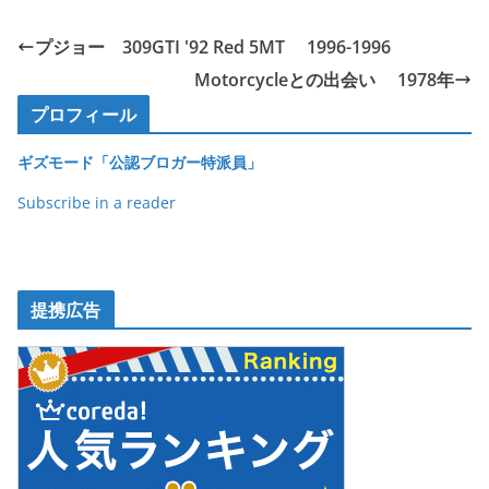
c
itt
e
ck
e
er
et
プジョー 309GTI '92 Red 5MT 1996-1996
b
Motorcycleとの出会い 1978年
o
プロフィール
o
ギズモード「公認ブロガー特派員」
k
Subscribe in a reader
提携広告