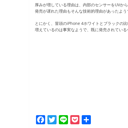
k
厚みが増している理由は、内部のセンサーをUVか
発売が遅れた理由もそんな技術的理由があったよう
とにかく、冒頭のiPhone 4ホワイトとブラック
増えているのは事実なようで、既に発売されている
F
T
Li
P
共