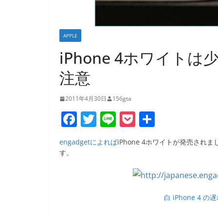
APPLE
iPhone 4ホワイ
注意
2011年4月30日
156gta
F
T
Li
P
共
a
w
n
o
有
engadgetによれば
iPhone 4ホワイトが発売さ
c
itt
e
ck
す。
e
er
et
b
o
白 iPhone 4
o