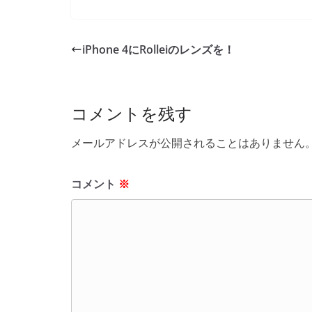
a
w
n
o
有
c
itt
e
ck
e
er
et
iPhone 4にRolleiのレンズを！
b
o
o
コメントを残す
k
メールアドレスが公開されることはありません
コメント
※