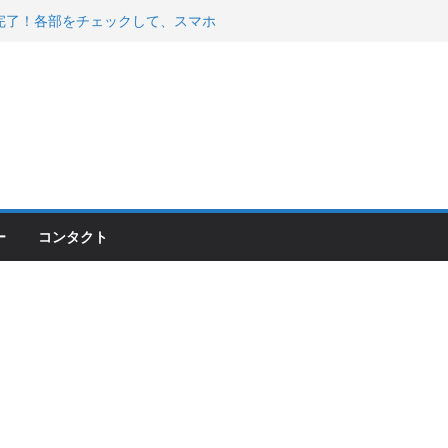
200が納車完了！各部をチェックして、スマホ
ーティング行って来た
 KGR HARMONY 南部鉄器エ
える！
00のフロントISSサスの動きが判ったらコーナ
ー
コンタクト