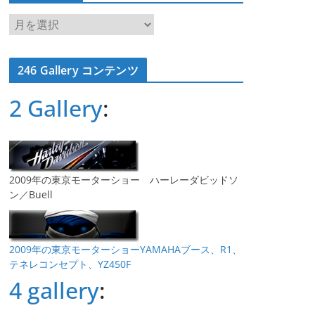
ア
ー
カ
246 Gallery コンテンツ
イ
ブ
2 Gallery
:
2009年の東京モーターショー ハーレーダビッドソ
ン／Buell
2009年の東京モーターショーYAMAHAブース、R1、
テネレコンセプト、YZ450F
4 gallery
: