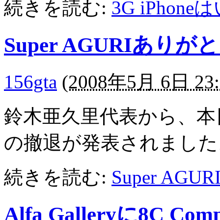
続きを読む:
3G iPhon
Super AGURIありが
156gta
(
2008年5月 6日 23:
鈴木亜久里代表から、本
の撤退が発表されました
続きを読む:
Super AG
Alfa Galleryに8C Com