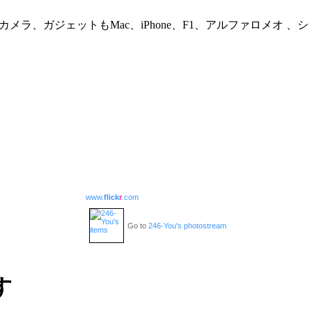
て写真とカメラ、ガジェットもMac、iPhone、F1、アルファロ
www.
flick
r
.com
Go to
246-You's photostream
す